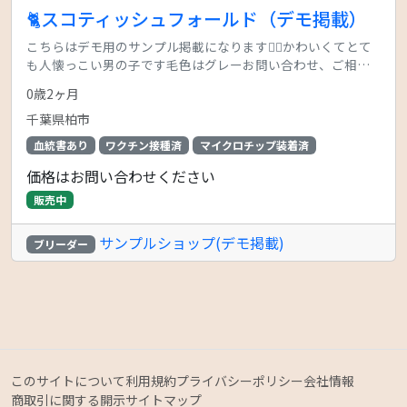
🐈スコティッシュフォールド（デモ掲載）
こちらはデモ用のサンプル掲載になります🙇‍♂️かわいくてとて
も人懐っこい男の子です毛色はグレーお問い合わせ、ご相談
をお待ちしております！
0歳2ヶ月
千葉県柏市
血統書あり
ワクチン接種済
マイクロチップ装着済
価格はお問い合わせください
販売中
サンプルショップ(デモ掲載)
ブリーダー
このサイトについて
利用規約
プライバシーポリシー
会社情報
商取引に関する開示
サイトマップ