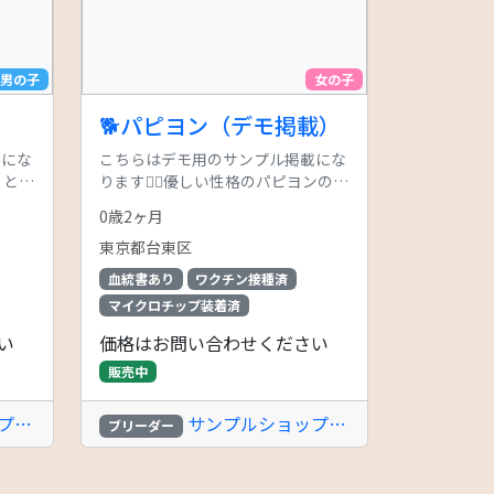
男の子
女の子
🐕パピヨン（デモ掲載）
載にな
こちらはデモ用のサンプル掲載にな
ことが
ります🙇‍♂️優しい性格のパピヨンの女
色はブ
の子です他のわんちゃんとも仲良く
0歳2ヶ月
をお待
遊びますお問い合わせ、ご相談をお
東京都台東区
待ちしております！
血統書あり
ワクチン接種済
マイクロチップ装着済
い
価格はお問い合わせください
販売中
サンプルショップ(デモ掲載)
サンプルショップ(デモ掲載)
ブリーダー