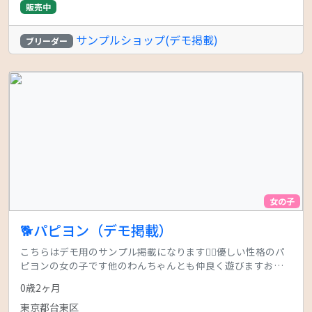
販売中
サンプルショップ(デモ掲載)
ブリーダー
女の子
🐕パピヨン（デモ掲載）
こちらはデモ用のサンプル掲載になります🙇‍♂️優しい性格のパ
ピヨンの女の子です他のわんちゃんとも仲良く遊びますお問
い合わせ、ご相談をお待ちしております！
0歳2ヶ月
東京都台東区