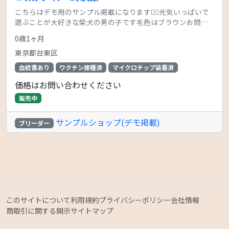
こちらはデモ用のサンプル掲載になります🙇‍♂️元気いっぱいで
遊ぶことが大好きな柴犬の男の子です毛色はブラウンお問い
合わせ、ご相談をお待ちしております！
0歳1ヶ月
東京都台東区
血統書あり
ワクチン接種済
マイクロチップ装着済
価格はお問い合わせください
販売中
サンプルショップ(デモ掲載)
ブリーダー
このサイトについて
利用規約
プライバシーポリシー
会社情報
商取引に関する開示
サイトマップ