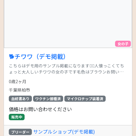
女の子
🐕チワワ（デモ掲載）
こちらはデモ用のサンプル掲載になります🙇‍♂️人懐っこくてち
ょっと大人しいチワワの女の子です毛色はブラウンお問い合
わせ、ご相談をお待ちしております！
0歳2ヶ月
千葉県柏市
血統書あり
ワクチン接種済
マイクロチップ装着済
価格はお問い合わせください
販売中
サンプルショップ(デモ掲載)
ブリーダー