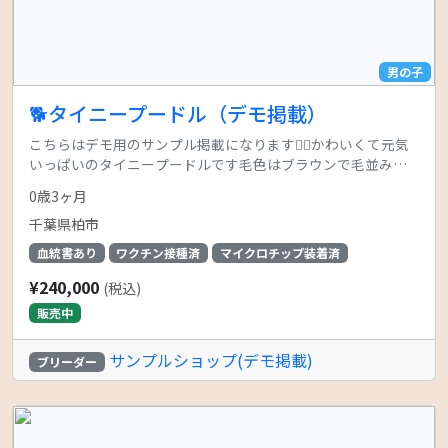
男の子
🐕タイニープードル（デモ掲載）
こちらはデモ用のサンプル掲載になります🙇‍♂️かわいくて元気
いっぱいのタイニープードルです毛色はブラウンで毛並みが
とても美しいですお問い合わせ、ご相談をお待ちしておりま
0歳3ヶ月
す！
千葉県柏市
血統書あり
ワクチン接種済
マイクロチップ装着済
¥240,000
(税込)
販売中
サンプルショップ(デモ掲載)
ブリーダー