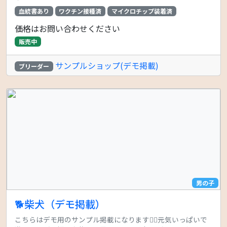
血統書あり
ワクチン接種済
マイクロチップ装着済
価格はお問い合わせください
販売中
サンプルショップ(デモ掲載)
ブリーダー
男の子
🐕柴犬（デモ掲載）
こちらはデモ用のサンプル掲載になります🙇‍♂️元気いっぱいで