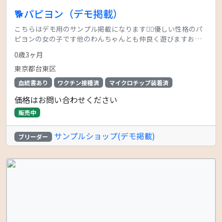
🐕パピヨン（デモ掲載）
こちらはデモ用のサンプル掲載になります🙇‍♂️優しい性格のパ
ピヨンの女の子です他のわんちゃんとも仲良く遊びますお問
い合わせ、ご相談をお待ちしております！
0歳3ヶ月
東京都台東区
血統書あり
ワクチン接種済
マイクロチップ装着済
価格はお問い合わせください
販売中
サンプルショップ(デモ掲載)
ブリーダー