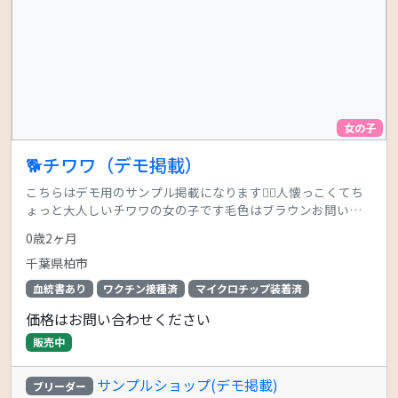
女の子
🐕チワワ（デモ掲載）
こちらはデモ用のサンプル掲載になります🙇‍♂️人懐っこくてち
ょっと大人しいチワワの女の子です毛色はブラウンお問い合
わせ、ご相談をお待ちしております！
0歳2ヶ月
千葉県柏市
血統書あり
ワクチン接種済
マイクロチップ装着済
価格はお問い合わせください
販売中
サンプルショップ(デモ掲載)
ブリーダー