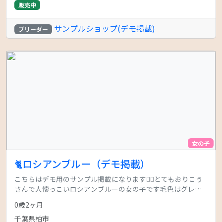
販売中
サンプルショップ(デモ掲載)
ブリーダー
女の子
🐈ロシアンブルー（デモ掲載）
こちらはデモ用のサンプル掲載になります🙇‍♂️とてもおりこう
さんで人懐っこいロシアンブルーの女の子です毛色はグレー
お問い合わせ、ご相談をお待ちしております！
0歳2ヶ月
千葉県柏市