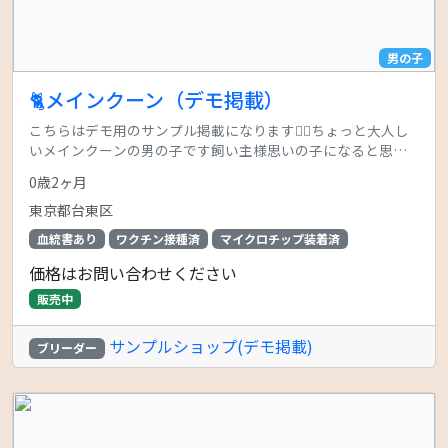
男の子
🐈メインクーン（デモ掲載）
こちらはデモ用のサンプル掲載になります🙇‍♂️ちょっと大人し
いメインクーンの男の子です飼い主様思いの子になると思い
ますお問い合わせ、ご相談をお待ちしております！
0歳2ヶ月
東京都台東区
血統書あり
ワクチン接種済
マイクロチップ装着済
価格はお問い合わせください
販売中
サンプルショップ(デモ掲載)
ブリーダー