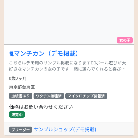
女の子
🐈マンチカン（デモ掲載）
こちらはデモ用のサンプル掲載になります🙇‍♂️ボール遊びが大
好きなマンチカンの女の子です一緒に遊んでくれると喜びま
す😀お問い合わせ、ご相談をお待ちしております！
0歳2ヶ月
東京都台東区
血統書あり
ワクチン接種済
マイクロチップ装着済
価格はお問い合わせください
販売中
サンプルショップ(デモ掲載)
ブリーダー