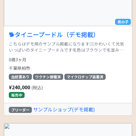
男の子
🐕タイニープードル（デモ掲載）
こちらはデモ用のサンプル掲載になります🙇‍♂️かわいくて元気
いっぱいのタイニープードルです毛色はブラウンで毛並みが
とても美しいですお問い合わせ、ご相談をお待ちしておりま
0歳3ヶ月
す！
千葉県柏市
血統書あり
ワクチン接種済
マイクロチップ装着済
¥240,000
(税込)
販売中
サンプルショップ(デモ掲載)
ブリーダー