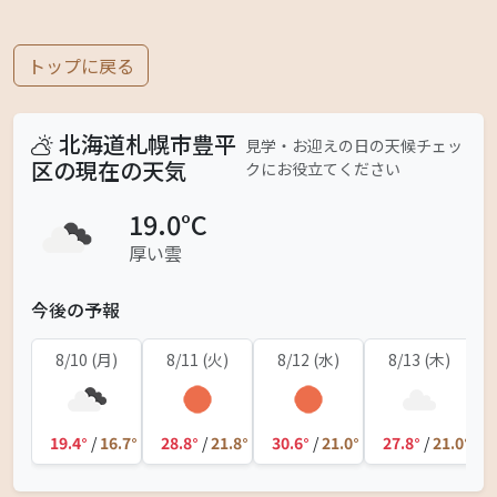
トップに戻る
北海道札幌市豊平
見学・お迎えの日の天候チェッ
区の現在の天気
クにお役立てください
19.0°C
厚い雲
今後の予報
8/10 (月)
8/11 (火)
8/12 (水)
8/13 (木)
19.4°
/
16.7°
28.8°
/
21.8°
30.6°
/
21.0°
27.8°
/
21.0°