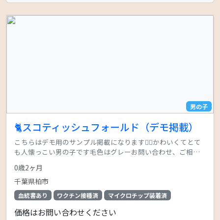
男の子
🐈スコティッシュフォールド（デモ掲載）
こちらはデモ用のサンプル掲載になります🙇‍♂️かわいくてとて
も人懐っこい男の子です毛色はグレーお問い合わせ、ご相談
をお待ちしております！
0歳2ヶ月
千葉県柏市
血統書あり
ワクチン接種済
マイクロチップ装着済
価格はお問い合わせください