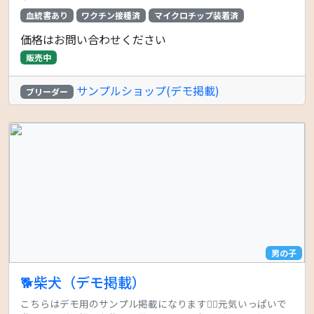
血統書あり
ワクチン接種済
マイクロチップ装着済
価格はお問い合わせください
販売中
サンプルショップ(デモ掲載)
ブリーダー
男の子
🐕柴犬（デモ掲載）
こちらはデモ用のサンプル掲載になります🙇‍♂️元気いっぱいで