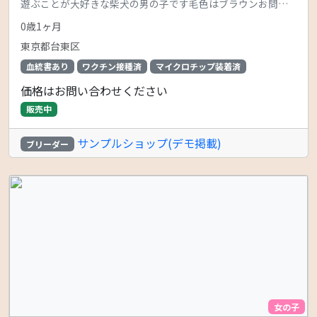
遊ぶことが大好きな柴犬の男の子です毛色はブラウンお問い
合わせ、ご相談をお待ちしております！
0歳1ヶ月
東京都台東区
血統書あり
ワクチン接種済
マイクロチップ装着済
価格はお問い合わせください
販売中
サンプルショップ(デモ掲載)
ブリーダー
女の子