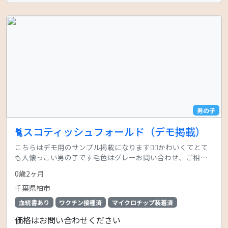
男の子
🐈スコティッシュフォールド（デモ掲載）
こちらはデモ用のサンプル掲載になります🙇‍♂️かわいくてとて
も人懐っこい男の子です毛色はグレーお問い合わせ、ご相談
をお待ちしております！
0歳2ヶ月
千葉県柏市
血統書あり
ワクチン接種済
マイクロチップ装着済
価格はお問い合わせください