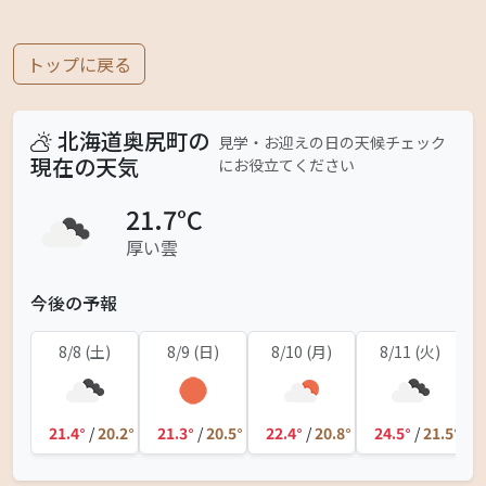
トップに戻る
北海道奥尻町の
見学・お迎えの日の天候チェック
現在の天気
にお役立てください
21.7°C
厚い雲
今後の予報
8/8 (土)
8/9 (日)
8/10 (月)
8/11 (火)
21.4°
/
20.2°
21.3°
/
20.5°
22.4°
/
20.8°
24.5°
/
21.5°