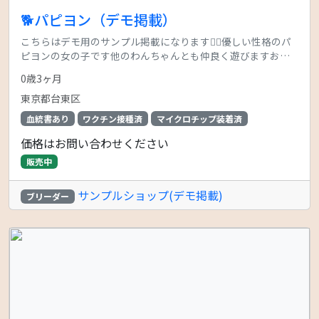
🐕パピヨン（デモ掲載）
こちらはデモ用のサンプル掲載になります🙇‍♂️優しい性格のパ
ピヨンの女の子です他のわんちゃんとも仲良く遊びますお問
い合わせ、ご相談をお待ちしております！
0歳3ヶ月
東京都台東区
血統書あり
ワクチン接種済
マイクロチップ装着済
価格はお問い合わせください
販売中
サンプルショップ(デモ掲載)
ブリーダー