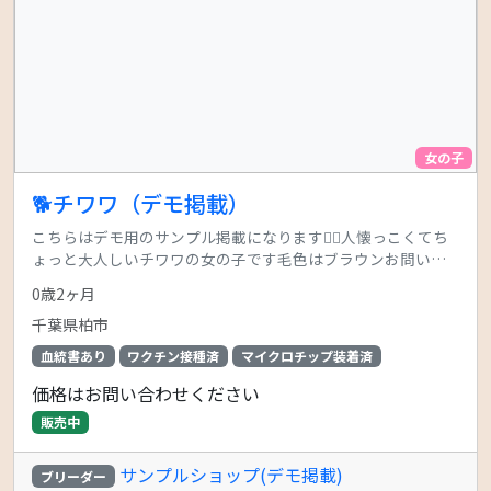
女の子
🐕チワワ（デモ掲載）
こちらはデモ用のサンプル掲載になります🙇‍♂️人懐っこくてち
ょっと大人しいチワワの女の子です毛色はブラウンお問い合
わせ、ご相談をお待ちしております！
0歳2ヶ月
千葉県柏市
血統書あり
ワクチン接種済
マイクロチップ装着済
価格はお問い合わせください
販売中
サンプルショップ(デモ掲載)
ブリーダー