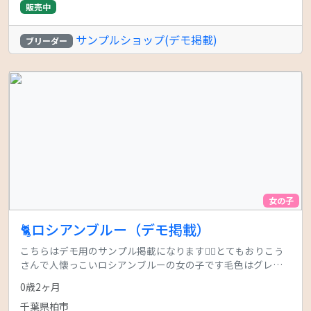
販売中
サンプルショップ(デモ掲載)
ブリーダー
女の子
🐈ロシアンブルー（デモ掲載）
こちらはデモ用のサンプル掲載になります🙇‍♂️とてもおりこう
さんで人懐っこいロシアンブルーの女の子です毛色はグレー
お問い合わせ、ご相談をお待ちしております！
0歳2ヶ月
千葉県柏市