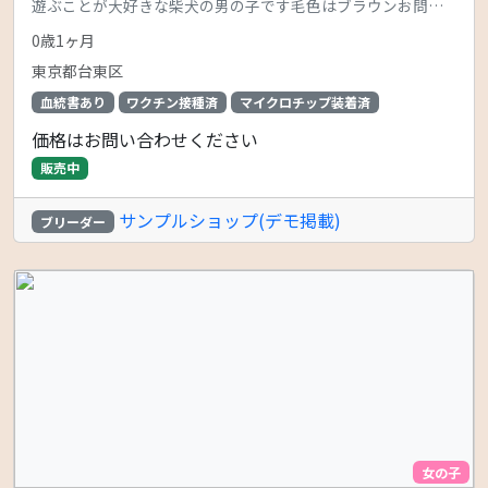
遊ぶことが大好きな柴犬の男の子です毛色はブラウンお問い
合わせ、ご相談をお待ちしております！
0歳1ヶ月
東京都台東区
血統書あり
ワクチン接種済
マイクロチップ装着済
価格はお問い合わせください
販売中
サンプルショップ(デモ掲載)
ブリーダー
女の子