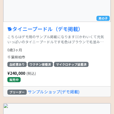
男の子
🐕タイニープードル（デモ掲載）
こちらはデモ用のサンプル掲載になります🙇‍♂️かわいくて元気
いっぱいのタイニープードルです毛色はブラウンで毛並みが
とても美しいですお問い合わせ、ご相談をお待ちしておりま
0歳3ヶ月
す！
千葉県柏市
血統書あり
ワクチン接種済
マイクロチップ装着済
¥240,000
(税込)
販売中
サンプルショップ(デモ掲載)
ブリーダー