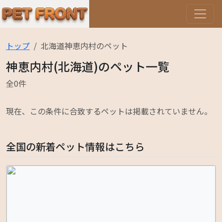
トップ
北海道神恵内村のペット
神恵内村(北海道)のペット一覧
全0件
現在、この条件に合致するペットは掲載されていません。
全国の新着ペット情報はこちら