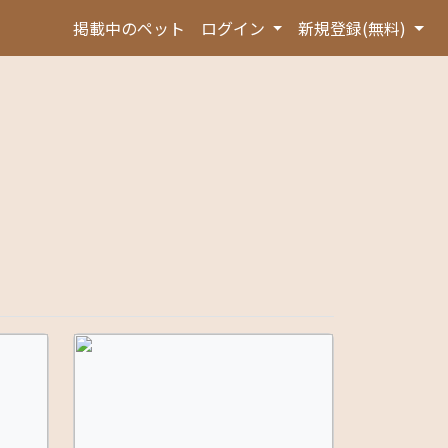
掲載中のペット
ログイン
新規登録(無料)