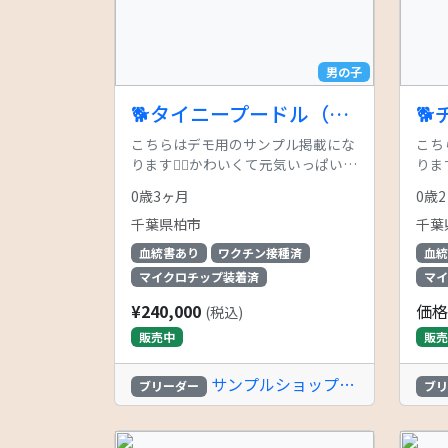
男の子
🐕タイニープードル（デモ掲載）

こちらはデモ用のサンプル掲載にな
こち
ります🙇‍♂️かわいくて元気いっぱいの
りま
タイニープードルです毛色はブラウ
しい
0歳3ヶ月
0歳
ンで毛並みがとても美しいですお問
ウン
千葉県柏市
千葉
い合わせ、ご相談をお待ちしており
して
ます！
血統書あり
ワクチン接種済
血統
マイクロチップ装着済
マイ
¥240,000
価格
(税込)
販売中
販売
サンプルショップ(デモ掲載)
ブリーダー
ブリ