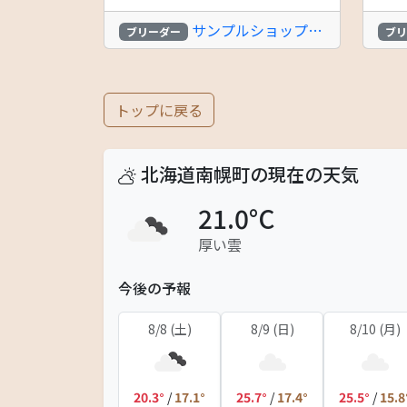
サンプルショップ(デモ掲載)
ブリーダー
ブリ
トップに戻る
北海道南幌町の現在の天気
21.0°C
厚い雲
今後の予報
8/8 (土)
8/9 (日)
8/10 (月)
20.3°
/
17.1°
25.7°
/
17.4°
25.5°
/
15.8