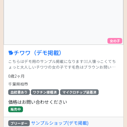
女の子
🐕チワワ（デモ掲載）
こちらはデモ用のサンプル掲載になります🙇‍♂️人懐っこくてち
ょっと大人しいチワワの女の子です毛色はブラウンお問い合
わせ、ご相談をお待ちしております！
0歳2ヶ月
千葉県柏市
血統書あり
ワクチン接種済
マイクロチップ装着済
価格はお問い合わせください
販売中
サンプルショップ(デモ掲載)
ブリーダー