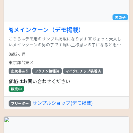
男の子
🐈メインクーン（デモ掲載）
こちらはデモ用のサンプル掲載になります🙇‍♂️ちょっと大人し
いメインクーンの男の子です飼い主様思いの子になると思い
ますお問い合わせ、ご相談をお待ちしております！
0歳2ヶ月
東京都台東区
血統書あり
ワクチン接種済
マイクロチップ装着済
価格はお問い合わせください
販売中
サンプルショップ(デモ掲載)
ブリーダー