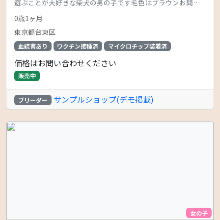
遊ぶことが大好きな柴犬の男の子です毛色はブラウンお問い
合わせ、ご相談をお待ちしております！
0歳1ヶ月
東京都台東区
血統書あり
ワクチン接種済
マイクロチップ装着済
価格はお問い合わせください
販売中
サンプルショップ(デモ掲載)
ブリーダー
女の子