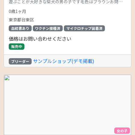
遊ぶことが大好きな柴犬の男の子です毛色はブラウンお問い
合わせ、ご相談をお待ちしております！
0歳1ヶ月
東京都台東区
血統書あり
ワクチン接種済
マイクロチップ装着済
価格はお問い合わせください
販売中
サンプルショップ(デモ掲載)
ブリーダー
女の子