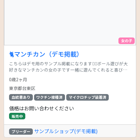
女の子
🐈マンチカン（デモ掲載）
こちらはデモ用のサンプル掲載になります🙇‍♂️ボール遊びが大
好きなマンチカンの女の子です一緒に遊んでくれると喜びま
す😀お問い合わせ、ご相談をお待ちしております！
0歳2ヶ月
東京都台東区
血統書あり
ワクチン接種済
マイクロチップ装着済
価格はお問い合わせください
販売中
サンプルショップ(デモ掲載)
ブリーダー