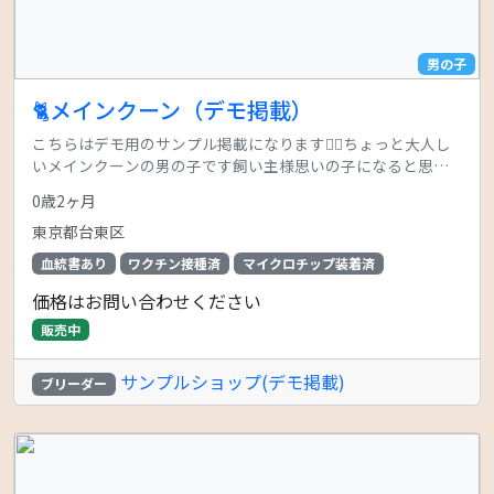
男の子
🐈メインクーン（デモ掲載）
こちらはデモ用のサンプル掲載になります🙇‍♂️ちょっと大人し
いメインクーンの男の子です飼い主様思いの子になると思い
ますお問い合わせ、ご相談をお待ちしております！
0歳2ヶ月
東京都台東区
血統書あり
ワクチン接種済
マイクロチップ装着済
価格はお問い合わせください
販売中
サンプルショップ(デモ掲載)
ブリーダー