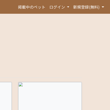
掲載中のペット
ログイン
新規登録(無料)