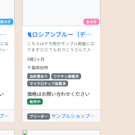
男の子
女の子
🐈スコティッシュフォールド（デモ掲載）
🐈ロシアンブルー（デモ掲載）
載にな
こちらはデモ用のサンプル掲載にな
懐っこ
ります🙇‍♂️とてもおりこうさんで人懐
問い合
っこいロシアンブルーの女の子です
0歳2ヶ月
りま
毛色はグレーお問い合わせ、ご相談
千葉県柏市
をお待ちしております！
血統書あり
ワクチン接種済
マイクロチップ装着済
い
価格はお問い合わせください
販売中
サンプルショップ(デモ掲載)
サンプルショップ(デモ掲載)
ブリーダー