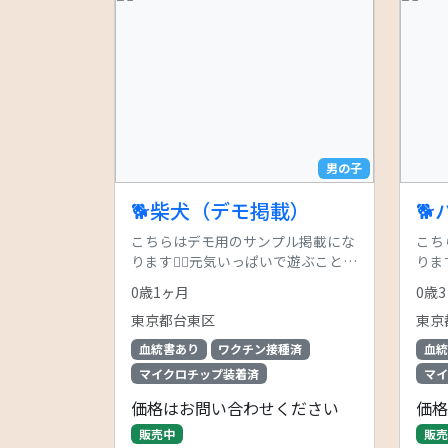
男の子
🐕柴犬（デモ掲載）

こちらはデモ用のサンプル掲載にな
こち
ります🙇‍♂️元気いっぱいで遊ぶことが
りま
大好きな柴犬の男の子です毛色はブ
の子
0歳1ヶ月
0歳
ラウンお問い合わせ、ご相談をお待
遊び
東京都台東区
東京
ちしております！
待ち
血統書あり
ワクチン接種済
血統
マイクロチップ装着済
マイ
価格はお問い合わせください
価格
販売中
販売