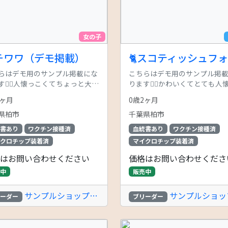
女の子
チワワ（デモ掲載）
らはデモ用のサンプル掲載にな
こちらはデモ用のサンプル掲
す🙇‍♂️人懐っこくてちょっと大人
ります🙇‍♂️かわいくてとても人
チワワの女の子です毛色はブラ
い男の子です毛色はグレーお
2ヶ月
0歳2ヶ月
お問い合わせ、ご相談をお待ち
わせ、ご相談をお待ちしてお
県柏市
千葉県柏市
おります！
す！
書あり
ワクチン接種済
血統書あり
ワクチン接種済
クロチップ装着済
マイクロチップ装着済
はお問い合わせください
価格はお問い合わせくださ
中
販売中
サンプルショップ(デモ掲載)
ーダー
ブリーダー