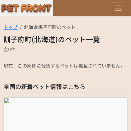
トップ
北海道訓子府町のペット
訓子府町(北海道)のペット一覧
全0件
現在、この条件に合致するペットは掲載されていません。
全国の新着ペット情報はこちら