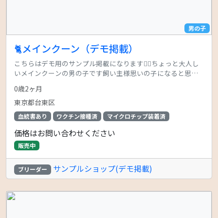
男の子
🐈メインクーン（デモ掲載）
こちらはデモ用のサンプル掲載になります🙇‍♂️ちょっと大人し
いメインクーンの男の子です飼い主様思いの子になると思い
ますお問い合わせ、ご相談をお待ちしております！
0歳2ヶ月
東京都台東区
血統書あり
ワクチン接種済
マイクロチップ装着済
価格はお問い合わせください
販売中
サンプルショップ(デモ掲載)
ブリーダー