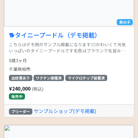
男の子
🐕タイニープードル（デモ掲載）
こちらはデモ用のサンプル掲載になります🙇‍♂️かわいくて元気
いっぱいのタイニープードルです毛色はブラウンで毛並みが
とても美しいですお問い合わせ、ご相談をお待ちしておりま
0歳3ヶ月
す！
千葉県柏市
血統書あり
ワクチン接種済
マイクロチップ装着済
¥240,000
(税込)
販売中
サンプルショップ(デモ掲載)
ブリーダー