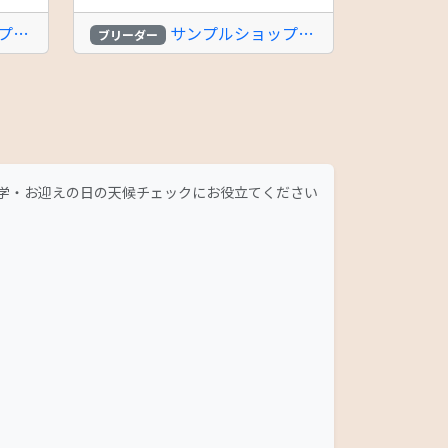
サンプルショップ(デモ掲載)
サンプルショップ(デモ掲載)
ブリーダー
学・お迎えの日の天候チェックにお役立てください