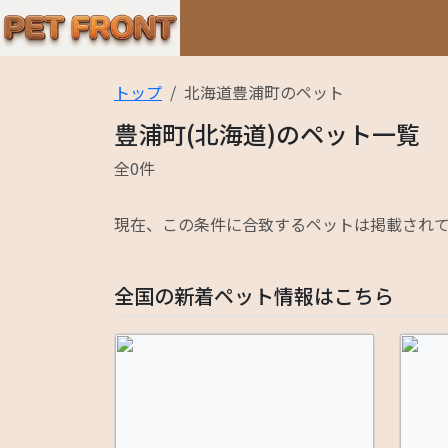
トップ
北海道豊浦町のペット
豊浦町(北海道)のペット一覧
全0件
現在、この条件に合致するペットは掲載され
全国の新着ペット情報はこちら