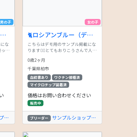
男の子
女の子
🐈スコティッシュフォールド（デモ掲載）
🐈ロシアンブルー（デモ掲載）
載にな
こちらはデモ用のサンプル掲載にな
懐っこ
ります🙇‍♂️とてもおりこうさんで人懐
問い合
っこいロシアンブルーの女の子です
0歳2ヶ月
りま
毛色はグレーお問い合わせ、ご相談
千葉県柏市
をお待ちしております！
血統書あり
ワクチン接種済
マイクロチップ装着済
い
価格はお問い合わせください
販売中
サンプルショップ(デモ掲載)
サンプルショップ(デモ掲載)
ブリーダー