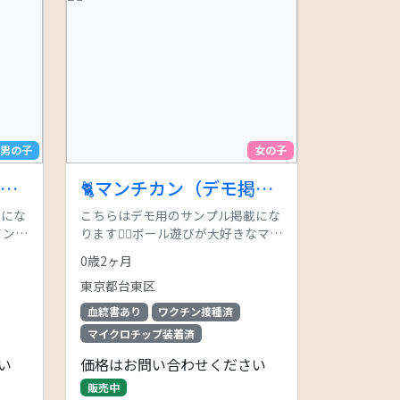
男の子
女の子
🐈メインクーン（デモ掲載）
🐈マンチカン（デモ掲載）
載にな
こちらはデモ用のサンプル掲載にな
インク
ります🙇‍♂️ボール遊びが大好きなマン
いの子
チカンの女の子です一緒に遊んでく
0歳2ヶ月
せ、ご
れると喜びます😀お問い合わせ、ご
東京都台東区
相談をお待ちしております！
血統書あり
ワクチン接種済
マイクロチップ装着済
い
価格はお問い合わせください
販売中