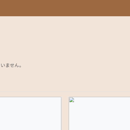
ていません。