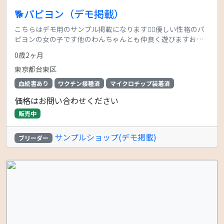
🐕パピヨン（デモ掲載）
こちらはデモ用のサンプル掲載になります🙇‍♂️優しい性格のパ
ピヨンの女の子です他のわんちゃんとも仲良く遊びますお問
い合わせ、ご相談をお待ちしております！
0歳2ヶ月
東京都台東区
血統書あり
ワクチン接種済
マイクロチップ装着済
価格はお問い合わせください
販売中
サンプルショップ(デモ掲載)
ブリーダー