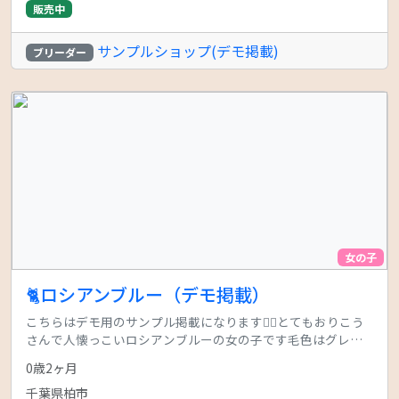
販売中
サンプルショップ(デモ掲載)
ブリーダー
女の子
🐈ロシアンブルー（デモ掲載）
こちらはデモ用のサンプル掲載になります🙇‍♂️とてもおりこう
さんで人懐っこいロシアンブルーの女の子です毛色はグレー
お問い合わせ、ご相談をお待ちしております！
0歳2ヶ月
千葉県柏市