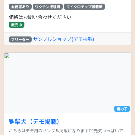
血統書あり
ワクチン接種済
マイクロチップ装着済
価格はお問い合わせください
販売中
サンプルショップ(デモ掲載)
ブリーダー
男の子
🐕柴犬（デモ掲載）
こちらはデモ用のサンプル掲載になります🙇‍♂️元気いっぱいで