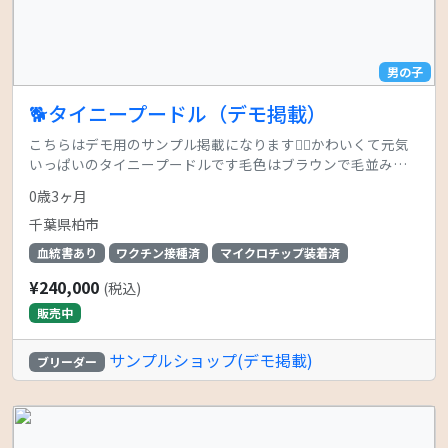
男の子
🐕タイニープードル（デモ掲載）
こちらはデモ用のサンプル掲載になります🙇‍♂️かわいくて元気
いっぱいのタイニープードルです毛色はブラウンで毛並みが
とても美しいですお問い合わせ、ご相談をお待ちしておりま
0歳3ヶ月
す！
千葉県柏市
血統書あり
ワクチン接種済
マイクロチップ装着済
¥240,000
(税込)
販売中
サンプルショップ(デモ掲載)
ブリーダー