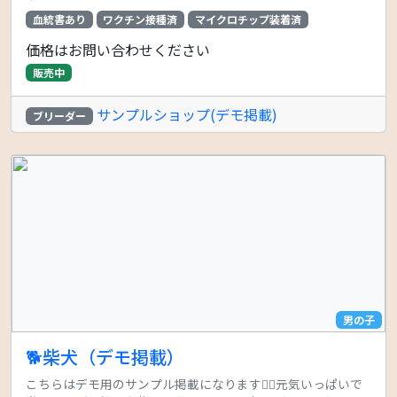
血統書あり
ワクチン接種済
マイクロチップ装着済
価格はお問い合わせください
販売中
サンプルショップ(デモ掲載)
ブリーダー
男の子
🐕柴犬（デモ掲載）
こちらはデモ用のサンプル掲載になります🙇‍♂️元気いっぱいで