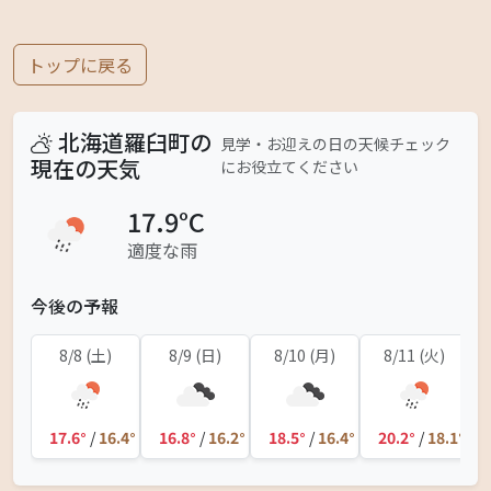
トップに戻る
北海道羅臼町の
見学・お迎えの日の天候チェック
現在の天気
にお役立てください
17.9°C
適度な雨
今後の予報
8/8 (土)
8/9 (日)
8/10 (月)
8/11 (火)
17.6°
/
16.4°
16.8°
/
16.2°
18.5°
/
16.4°
20.2°
/
18.1°