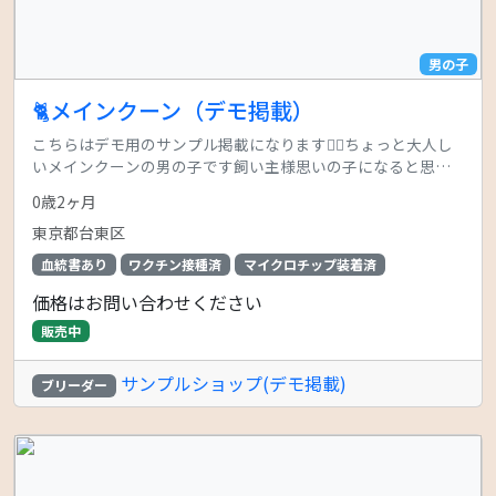
男の子
🐈メインクーン（デモ掲載）
こちらはデモ用のサンプル掲載になります🙇‍♂️ちょっと大人し
いメインクーンの男の子です飼い主様思いの子になると思い
ますお問い合わせ、ご相談をお待ちしております！
0歳2ヶ月
東京都台東区
血統書あり
ワクチン接種済
マイクロチップ装着済
価格はお問い合わせください
販売中
サンプルショップ(デモ掲載)
ブリーダー