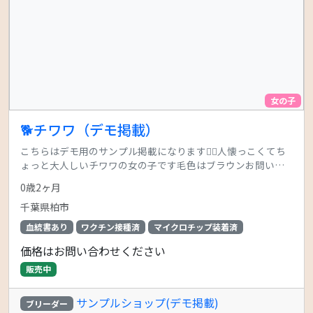
女の子
🐕チワワ（デモ掲載）
こちらはデモ用のサンプル掲載になります🙇‍♂️人懐っこくてち
ょっと大人しいチワワの女の子です毛色はブラウンお問い合
わせ、ご相談をお待ちしております！
0歳2ヶ月
千葉県柏市
血統書あり
ワクチン接種済
マイクロチップ装着済
価格はお問い合わせください
販売中
サンプルショップ(デモ掲載)
ブリーダー