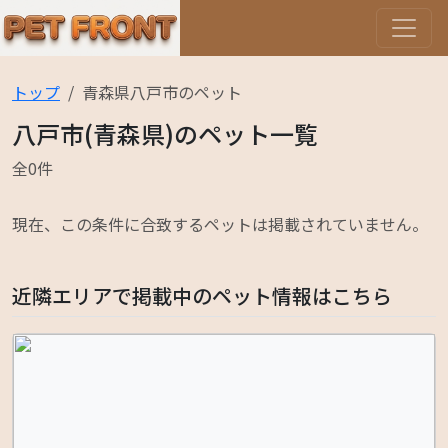
トップ
青森県八戸市のペット
八戸市(青森県)のペット一覧
全0件
現在、この条件に合致するペットは掲載されていません。
近隣エリアで掲載中のペット情報はこちら