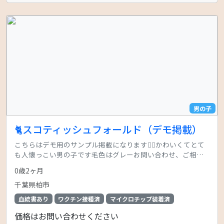
男の子
🐈スコティッシュフォールド（デモ掲載）
こちらはデモ用のサンプル掲載になります🙇‍♂️かわいくてとて
も人懐っこい男の子です毛色はグレーお問い合わせ、ご相談
をお待ちしております！
0歳2ヶ月
千葉県柏市
血統書あり
ワクチン接種済
マイクロチップ装着済
価格はお問い合わせください