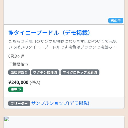
男の子
🐕タイニープードル（デモ掲載）
こちらはデモ用のサンプル掲載になります🙇‍♂️かわいくて元気
いっぱいのタイニープードルです毛色はブラウンで毛並みが
とても美しいですお問い合わせ、ご相談をお待ちしておりま
0歳3ヶ月
す！
千葉県柏市
血統書あり
ワクチン接種済
マイクロチップ装着済
¥240,000
(税込)
販売中
サンプルショップ(デモ掲載)
ブリーダー