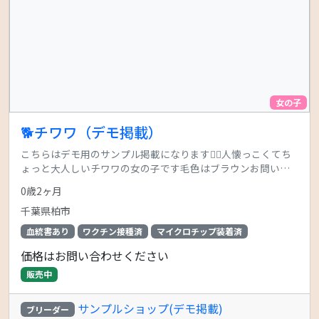
女の子
🐕チワワ（デモ掲載）
こちらはデモ用のサンプル掲載になります🙇‍♂️人懐っこくてち
ょっと大人しいチワワの女の子です毛色はブラウンお問い合
わせ、ご相談をお待ちしております！
0歳2ヶ月
千葉県柏市
血統書あり
ワクチン接種済
マイクロチップ装着済
価格はお問い合わせください
販売中
サンプルショップ(デモ掲載)
ブリーダー