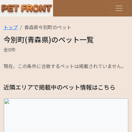
トップ
青森県今別町のペット
今別町(青森県)のペット一覧
全0件
現在、この条件に合致するペットは掲載されていません。
近隣エリアで掲載中のペット情報はこちら