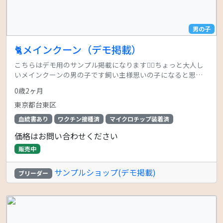
男の子
🐈メインクーン（デモ掲載）
こちらはデモ用のサンプル掲載になります🙇‍♂️ちょっと大人し
いメインクーンの男の子です飼い主様思いの子になると思い
ますお問い合わせ、ご相談をお待ちしております！
0歳2ヶ月
東京都台東区
血統書あり
ワクチン接種済
マイクロチップ装着済
価格はお問い合わせください
販売中
サンプルショップ(デモ掲載)
ブリーダー