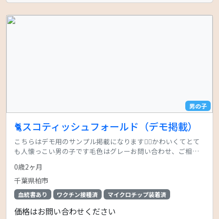
男の子
🐈スコティッシュフォールド（デモ掲載）
こちらはデモ用のサンプル掲載になります🙇‍♂️かわいくてとて
も人懐っこい男の子です毛色はグレーお問い合わせ、ご相談
をお待ちしております！
0歳2ヶ月
千葉県柏市
血統書あり
ワクチン接種済
マイクロチップ装着済
価格はお問い合わせください