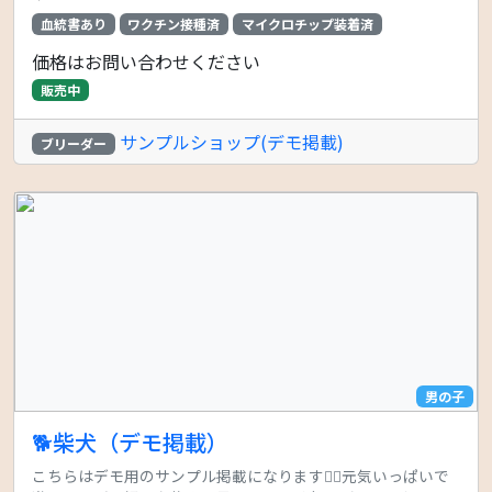
血統書あり
ワクチン接種済
マイクロチップ装着済
価格はお問い合わせください
販売中
サンプルショップ(デモ掲載)
ブリーダー
男の子
🐕柴犬（デモ掲載）
こちらはデモ用のサンプル掲載になります🙇‍♂️元気いっぱいで