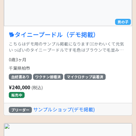
男の子
🐕タイニープードル（デモ掲載）
こちらはデモ用のサンプル掲載になります🙇‍♂️かわいくて元気
いっぱいのタイニープードルです毛色はブラウンで毛並みが
とても美しいですお問い合わせ、ご相談をお待ちしておりま
0歳3ヶ月
す！
千葉県柏市
血統書あり
ワクチン接種済
マイクロチップ装着済
¥240,000
(税込)
販売中
サンプルショップ(デモ掲載)
ブリーダー