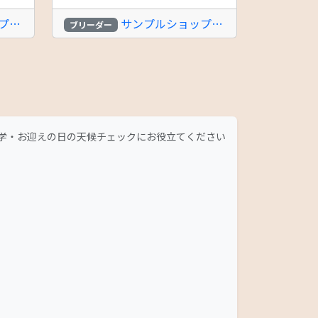
サンプルショップ(デモ掲載)
サンプルショップ(デモ掲載)
ブリーダー
学・お迎えの日の天候チェックにお役立てください