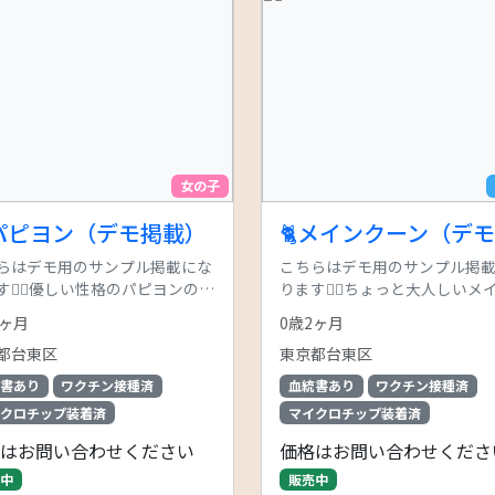
女の子
パピヨン（デモ掲載）
らはデモ用のサンプル掲載にな
こちらはデモ用のサンプル掲
す🙇‍♂️優しい性格のパピヨンの女
ります🙇‍♂️ちょっと大人しいメ
です他のわんちゃんとも仲良く
ーンの男の子です飼い主様思
3ヶ月
0歳2ヶ月
ますお問い合わせ、ご相談をお
になると思いますお問い合わ
都台東区
東京都台東区
しております！
相談をお待ちしております！
書あり
ワクチン接種済
血統書あり
ワクチン接種済
クロチップ装着済
マイクロチップ装着済
はお問い合わせください
価格はお問い合わせくださ
中
販売中