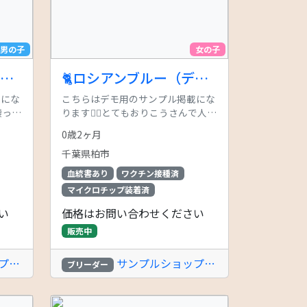
男の子
女の子
🐈スコティッシュフォールド（デモ掲載）
🐈ロシアンブルー（デモ掲載）
載にな
こちらはデモ用のサンプル掲載にな
懐っこ
ります🙇‍♂️とてもおりこうさんで人懐
問い合
っこいロシアンブルーの女の子です
0歳2ヶ月
りま
毛色はグレーお問い合わせ、ご相談
千葉県柏市
をお待ちしております！
血統書あり
ワクチン接種済
マイクロチップ装着済
い
価格はお問い合わせください
販売中
サンプルショップ(デモ掲載)
サンプルショップ(デモ掲載)
ブリーダー