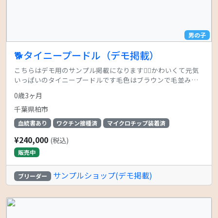
男の子
🐕タイニープードル（デモ掲載）
こちらはデモ用のサンプル掲載になります🙇‍♂️かわいくて元気
いっぱいのタイニープードルです毛色はブラウンで毛並みが
とても美しいですお問い合わせ、ご相談をお待ちしておりま
0歳3ヶ月
す！
千葉県柏市
血統書あり
ワクチン接種済
マイクロチップ装着済
¥240,000
(税込)
販売中
サンプルショップ(デモ掲載)
ブリーダー