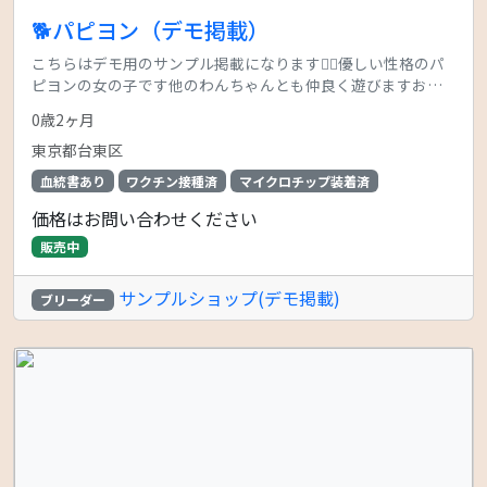
🐕パピヨン（デモ掲載）
こちらはデモ用のサンプル掲載になります🙇‍♂️優しい性格のパ
ピヨンの女の子です他のわんちゃんとも仲良く遊びますお問
い合わせ、ご相談をお待ちしております！
0歳2ヶ月
東京都台東区
血統書あり
ワクチン接種済
マイクロチップ装着済
価格はお問い合わせください
販売中
サンプルショップ(デモ掲載)
ブリーダー