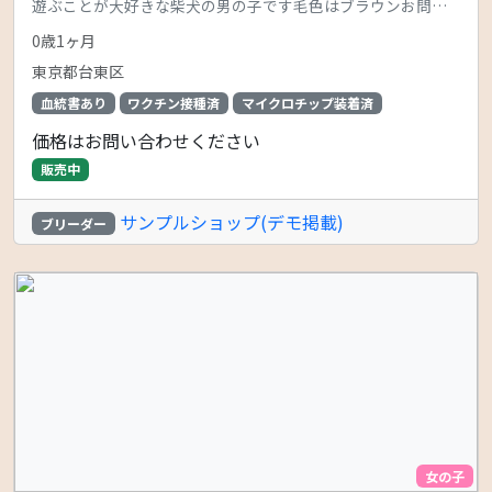
遊ぶことが大好きな柴犬の男の子です毛色はブラウンお問い
合わせ、ご相談をお待ちしております！
0歳1ヶ月
東京都台東区
血統書あり
ワクチン接種済
マイクロチップ装着済
価格はお問い合わせください
販売中
サンプルショップ(デモ掲載)
ブリーダー
女の子