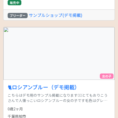
販売中
サンプルショップ(デモ掲載)
ブリーダー
女の子
🐈ロシアンブルー（デモ掲載）
こちらはデモ用のサンプル掲載になります🙇‍♂️とてもおりこう
さんで人懐っこいロシアンブルーの女の子です毛色はグレー
お問い合わせ、ご相談をお待ちしております！
0歳2ヶ月
千葉県柏市