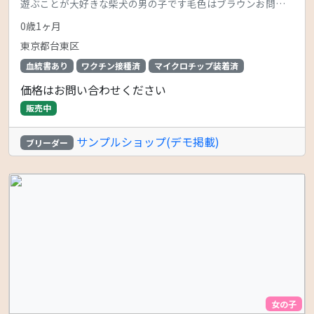
遊ぶことが大好きな柴犬の男の子です毛色はブラウンお問い
合わせ、ご相談をお待ちしております！
0歳1ヶ月
東京都台東区
血統書あり
ワクチン接種済
マイクロチップ装着済
価格はお問い合わせください
販売中
サンプルショップ(デモ掲載)
ブリーダー
女の子