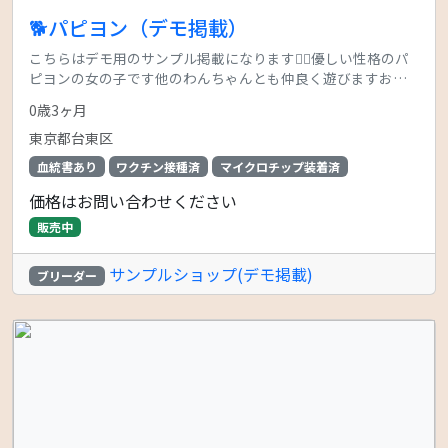
🐕パピヨン（デモ掲載）
こちらはデモ用のサンプル掲載になります🙇‍♂️優しい性格のパ
ピヨンの女の子です他のわんちゃんとも仲良く遊びますお問
い合わせ、ご相談をお待ちしております！
0歳3ヶ月
東京都台東区
血統書あり
ワクチン接種済
マイクロチップ装着済
価格はお問い合わせください
販売中
サンプルショップ(デモ掲載)
ブリーダー