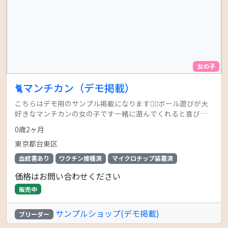
女の子
🐈マンチカン（デモ掲載）
こちらはデモ用のサンプル掲載になります🙇‍♂️ボール遊びが大
好きなマンチカンの女の子です一緒に遊んでくれると喜びま
す😀お問い合わせ、ご相談をお待ちしております！
0歳2ヶ月
東京都台東区
血統書あり
ワクチン接種済
マイクロチップ装着済
価格はお問い合わせください
販売中
サンプルショップ(デモ掲載)
ブリーダー