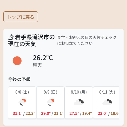
トップに戻る
岩手県滝沢市の
見学・お迎えの日の天候チェック
現在の天気
にお役立てください
26.2°C
晴天
今後の予報
8/8 (土)
8/9 (日)
8/10 (月)
8/11 (火)
31.1°
/
22.3°
29.0°
/
21.1°
27.5°
/
19.4°
23.0°
/
18.6°