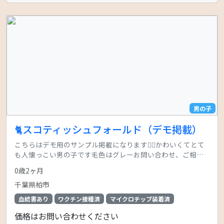
男の子
🐈スコティッシュフォールド（デモ掲載）
こちらはデモ用のサンプル掲載になります🙇‍♂️かわいくてとて
も人懐っこい男の子です毛色はグレーお問い合わせ、ご相談
をお待ちしております！
0歳2ヶ月
千葉県柏市
血統書あり
ワクチン接種済
マイクロチップ装着済
価格はお問い合わせください