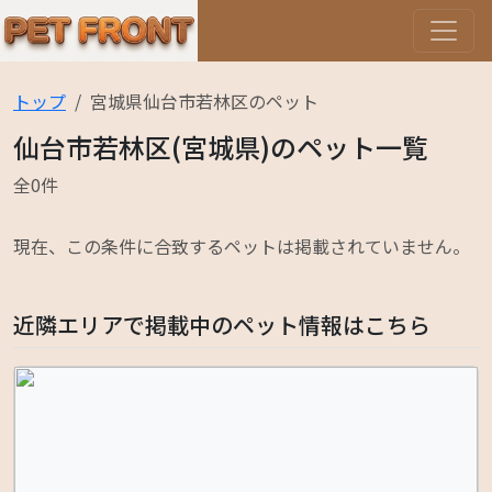
トップ
宮城県仙台市若林区のペット
仙台市若林区(宮城県)のペット一覧
全0件
現在、この条件に合致するペットは掲載されていません。
近隣エリアで掲載中のペット情報はこちら