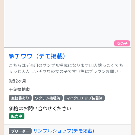
女の子
🐕チワワ（デモ掲載）
こちらはデモ用のサンプル掲載になります🙇‍♂️人懐っこくてち
ょっと大人しいチワワの女の子です毛色はブラウンお問い合
わせ、ご相談をお待ちしております！
0歳2ヶ月
千葉県柏市
血統書あり
ワクチン接種済
マイクロチップ装着済
価格はお問い合わせください
販売中
サンプルショップ(デモ掲載)
ブリーダー