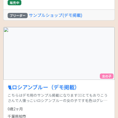
販売中
サンプルショップ(デモ掲載)
ブリーダー
女の子
🐈ロシアンブルー（デモ掲載）
こちらはデモ用のサンプル掲載になります🙇‍♂️とてもおりこう
さんで人懐っこいロシアンブルーの女の子です毛色はグレー
お問い合わせ、ご相談をお待ちしております！
0歳2ヶ月
千葉県柏市