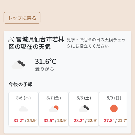
トップに戻る
宮城県仙台市若林
見学・お迎えの日の天候チェッ
区の現在の天気
クにお役立てください
31.6°C
曇りがち
今後の予報
8/6 (木)
8/7 (金)
8/8 (土)
8/9 (日)
31.2°
/
24.9°
32.5°
/
23.9°
28.2°
/
22.9°
27.8°
/
21.7°