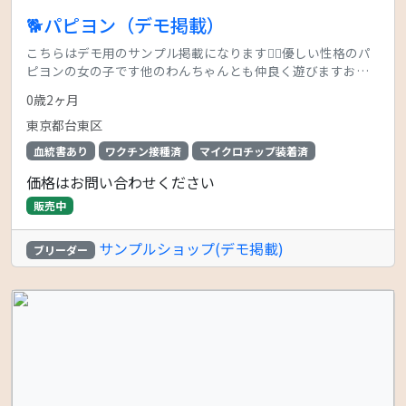
🐕パピヨン（デモ掲載）
こちらはデモ用のサンプル掲載になります🙇‍♂️優しい性格のパ
ピヨンの女の子です他のわんちゃんとも仲良く遊びますお問
い合わせ、ご相談をお待ちしております！
0歳2ヶ月
東京都台東区
血統書あり
ワクチン接種済
マイクロチップ装着済
価格はお問い合わせください
販売中
サンプルショップ(デモ掲載)
ブリーダー