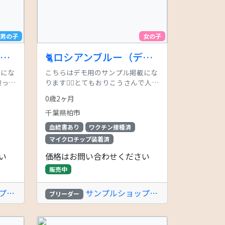
男の子
女の子
🐈スコティッシュフォールド（デモ掲載）
🐈ロシアンブルー（デモ掲載）
載にな
こちらはデモ用のサンプル掲載にな
懐っこ
ります🙇‍♂️とてもおりこうさんで人懐
問い合
っこいロシアンブルーの女の子です
0歳2ヶ月
りま
毛色はグレーお問い合わせ、ご相談
千葉県柏市
をお待ちしております！
血統書あり
ワクチン接種済
マイクロチップ装着済
い
価格はお問い合わせください
販売中
サンプルショップ(デモ掲載)
サンプルショップ(デモ掲載)
ブリーダー