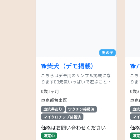
男の子
🐕柴犬（デモ掲載）

こちらはデモ用のサンプル掲載にな
こち
ります🙇‍♂️元気いっぱいで遊ぶことが
りま
大好きな柴犬の男の子です毛色はブ
の子
0歳1ヶ月
0歳
ラウンお問い合わせ、ご相談をお待
遊び
東京都台東区
東京
ちしております！
待ち
血統書あり
ワクチン接種済
血統
マイクロチップ装着済
マイ
価格はお問い合わせください
価格
販売中
販売