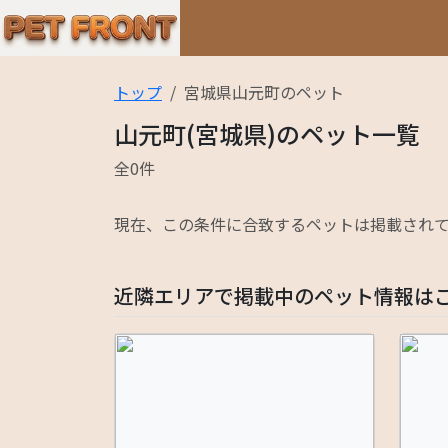
トップ
宮城県山元町のペット
山元町(宮城県)のペット一覧
全0件
現在、この条件に合致するペットは掲載され
近隣エリアで掲載中のペット情報は