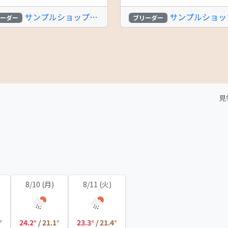
サンプルショップ(デモ掲載)
ーダー
ブリーダー
見
8/10 (月)
8/11 (火)
°
24.2°
/
21.1°
23.3°
/
21.4°