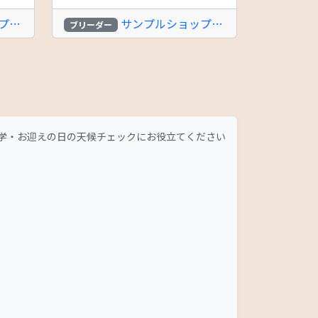
サンプルショップ(デモ掲載)
サンプルショップ(デモ掲載)
ブリーダー
学・お迎えの日の天候チェックにお役立てください