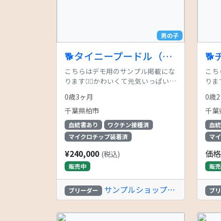
男の子
🐕タイニープードル（デモ掲載）

こちらはデモ用のサンプル掲載にな
こち
ります🙇‍♂️かわいくて元気いっぱいの
りま
タイニープードルです毛色はブラウ
しい
0歳3ヶ月
0歳
ンで毛並みがとても美しいですお問
ウン
千葉県柏市
千葉
い合わせ、ご相談をお待ちしており
して
ます！
血統書あり
ワクチン接種済
血統
マイクロチップ装着済
マイ
¥240,000
価格
(税込)
販売中
販売
サンプルショップ(デモ掲載)
ブリーダー
ブリ