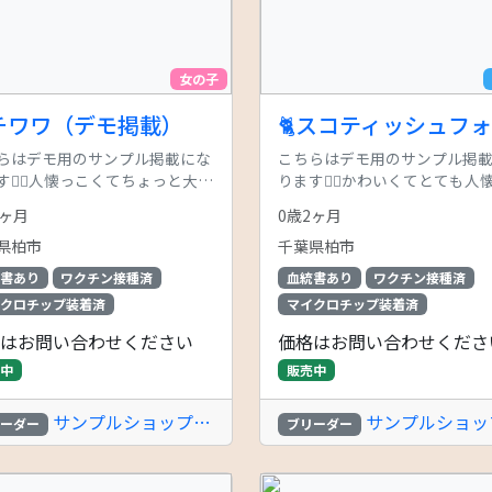
女の子
チワワ（デモ掲載）
らはデモ用のサンプル掲載にな
こちらはデモ用のサンプル掲
す🙇‍♂️人懐っこくてちょっと大人
ります🙇‍♂️かわいくてとても人
チワワの女の子です毛色はブラ
い男の子です毛色はグレーお
2ヶ月
0歳2ヶ月
お問い合わせ、ご相談をお待ち
わせ、ご相談をお待ちしてお
県柏市
千葉県柏市
おります！
す！
書あり
ワクチン接種済
血統書あり
ワクチン接種済
クロチップ装着済
マイクロチップ装着済
はお問い合わせください
価格はお問い合わせくださ
中
販売中
サンプルショップ(デモ掲載)
ーダー
ブリーダー