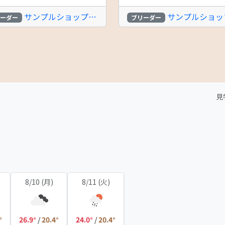
サンプルショップ(デモ掲載)
ーダー
ブリーダー
見
8/10 (月)
8/11 (火)
°
26.9°
/
20.4°
24.0°
/
20.4°