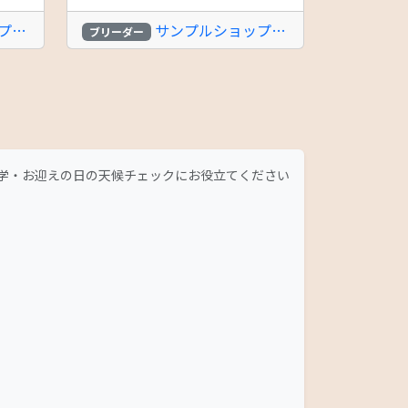
サンプルショップ(デモ掲載)
サンプルショップ(デモ掲載)
ブリーダー
学・お迎えの日の天候チェックにお役立てください