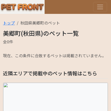
トップ
秋田県美郷町のペット
美郷町(秋田県)のペット一覧
全0件
現在、この条件に合致するペットは掲載されていません。
近隣エリアで掲載中のペット情報はこちら