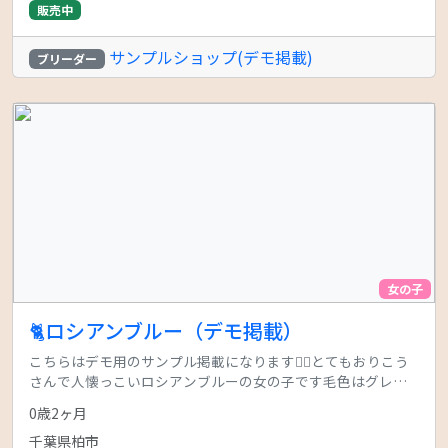
販売中
サンプルショップ(デモ掲載)
ブリーダー
女の子
🐈ロシアンブルー（デモ掲載）
こちらはデモ用のサンプル掲載になります🙇‍♂️とてもおりこう
さんで人懐っこいロシアンブルーの女の子です毛色はグレー
お問い合わせ、ご相談をお待ちしております！
0歳2ヶ月
千葉県柏市