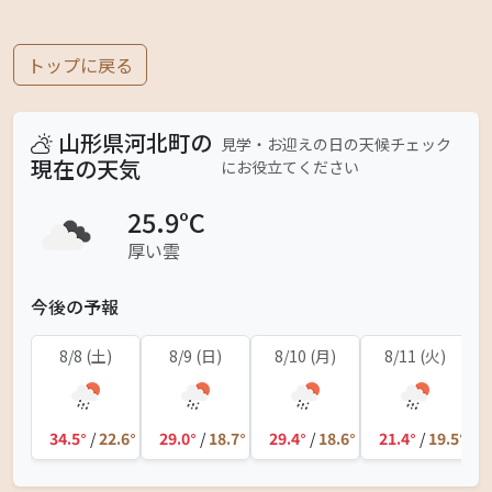
トップに戻る
山形県河北町の
見学・お迎えの日の天候チェック
現在の天気
にお役立てください
25.9°C
厚い雲
今後の予報
8/8 (土)
8/9 (日)
8/10 (月)
8/11 (火)
34.5°
/
22.6°
29.0°
/
18.7°
29.4°
/
18.6°
21.4°
/
19.5°