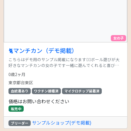
女の子
🐈マンチカン（デモ掲載）
こちらはデモ用のサンプル掲載になります🙇‍♂️ボール遊びが大
好きなマンチカンの女の子です一緒に遊んでくれると喜びま
す😀お問い合わせ、ご相談をお待ちしております！
0歳2ヶ月
東京都台東区
血統書あり
ワクチン接種済
マイクロチップ装着済
価格はお問い合わせください
販売中
サンプルショップ(デモ掲載)
ブリーダー