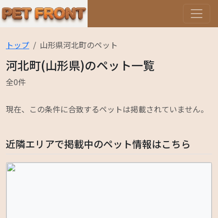
トップ
山形県河北町のペット
河北町(山形県)のペット一覧
全0件
現在、この条件に合致するペットは掲載されていません。
近隣エリアで掲載中のペット情報はこちら