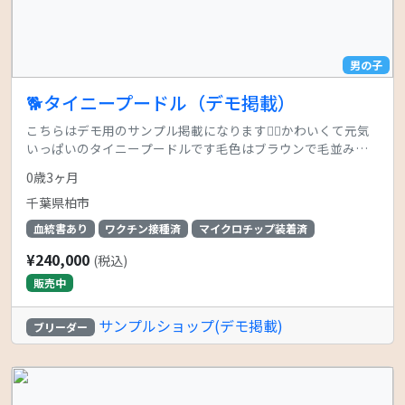
男の子
🐕タイニープードル（デモ掲載）
こちらはデモ用のサンプル掲載になります🙇‍♂️かわいくて元気
いっぱいのタイニープードルです毛色はブラウンで毛並みが
とても美しいですお問い合わせ、ご相談をお待ちしておりま
0歳3ヶ月
す！
千葉県柏市
血統書あり
ワクチン接種済
マイクロチップ装着済
¥240,000
(税込)
販売中
サンプルショップ(デモ掲載)
ブリーダー