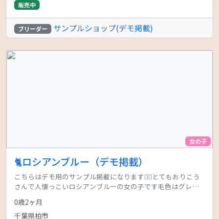
販売中
サンプルショップ(デモ掲載)
ブリーダー
女の子
🐈ロシアンブルー（デモ掲載）
こちらはデモ用のサンプル掲載になります🙇‍♂️とてもおりこう
さんで人懐っこいロシアンブルーの女の子です毛色はグレー
お問い合わせ、ご相談をお待ちしております！
0歳2ヶ月
千葉県柏市