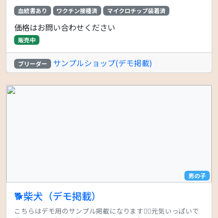
血統書あり
ワクチン接種済
マイクロチップ装着済
価格はお問い合わせください
販売中
サンプルショップ(デモ掲載)
ブリーダー
男の子
🐕柴犬（デモ掲載）
こちらはデモ用のサンプル掲載になります🙇‍♂️元気いっぱいで