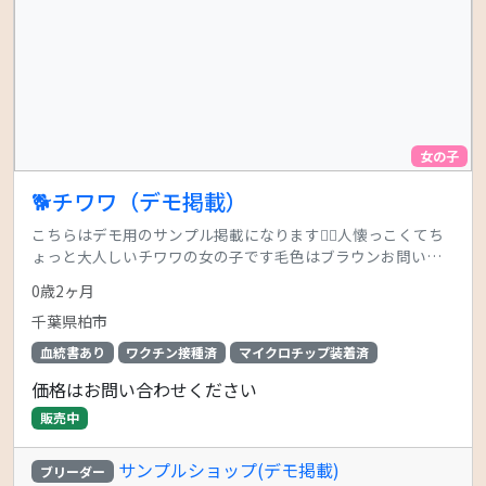
女の子
🐕チワワ（デモ掲載）
こちらはデモ用のサンプル掲載になります🙇‍♂️人懐っこくてち
ょっと大人しいチワワの女の子です毛色はブラウンお問い合
わせ、ご相談をお待ちしております！
0歳2ヶ月
千葉県柏市
血統書あり
ワクチン接種済
マイクロチップ装着済
価格はお問い合わせください
販売中
サンプルショップ(デモ掲載)
ブリーダー