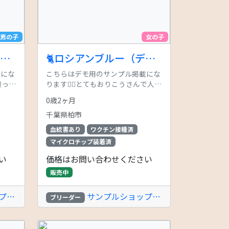
男の子
女の子
🐈スコティッシュフォールド（デモ掲載）
🐈ロシアンブルー（デモ掲載）
載にな
こちらはデモ用のサンプル掲載にな
懐っこ
ります🙇‍♂️とてもおりこうさんで人懐
問い合
っこいロシアンブルーの女の子です
0歳2ヶ月
りま
毛色はグレーお問い合わせ、ご相談
千葉県柏市
をお待ちしております！
血統書あり
ワクチン接種済
マイクロチップ装着済
い
価格はお問い合わせください
販売中
サンプルショップ(デモ掲載)
サンプルショップ(デモ掲載)
ブリーダー