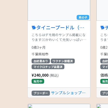
男の子
🐕タイニープードル（デモ掲載）

こちらはデモ用のサンプル掲載にな
こち
ります🙇‍♂️かわいくて元気いっぱいの
りま
タイニープードルです毛色はブラウ
しい
0歳3ヶ月
0歳
ンで毛並みがとても美しいですお問
ウン
千葉県柏市
千葉
い合わせ、ご相談をお待ちしており
して
ます！
血統書あり
ワクチン接種済
血統
マイクロチップ装着済
マイ
¥240,000
価格
(税込)
販売中
販売
サンプルショップ(デモ掲載)
ブリーダー
ブリ