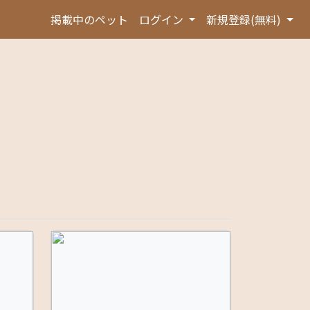
掲載中のペット
ログイン
新規登録(無料)