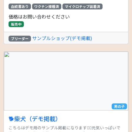
血統書あり
ワクチン接種済
マイクロチップ装着済
価格はお問い合わせください
販売中
サンプルショップ(デモ掲載)
ブリーダー
男の子
🐕柴犬（デモ掲載）
こちらはデモ用のサンプル掲載になります🙇‍♂️元気いっぱいで