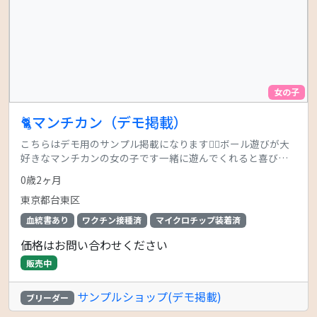
女の子
🐈マンチカン（デモ掲載）
こちらはデモ用のサンプル掲載になります🙇‍♂️ボール遊びが大
好きなマンチカンの女の子です一緒に遊んでくれると喜びま
す😀お問い合わせ、ご相談をお待ちしております！
0歳2ヶ月
東京都台東区
血統書あり
ワクチン接種済
マイクロチップ装着済
価格はお問い合わせください
販売中
サンプルショップ(デモ掲載)
ブリーダー