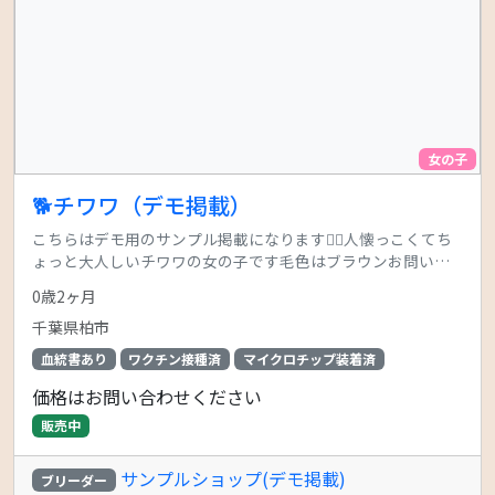
女の子
🐕チワワ（デモ掲載）
こちらはデモ用のサンプル掲載になります🙇‍♂️人懐っこくてち
ょっと大人しいチワワの女の子です毛色はブラウンお問い合
わせ、ご相談をお待ちしております！
0歳2ヶ月
千葉県柏市
血統書あり
ワクチン接種済
マイクロチップ装着済
価格はお問い合わせください
販売中
サンプルショップ(デモ掲載)
ブリーダー