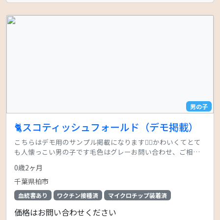
男の子
🐈スコティッシュフォールド（デモ掲載）
こちらはデモ用のサンプル掲載になります🙇‍♂️かわいくてとて
も人懐っこい男の子です毛色はグレーお問い合わせ、ご相談
をお待ちしております！
0歳2ヶ月
千葉県柏市
血統書あり
ワクチン接種済
マイクロチップ装着済
価格はお問い合わせください