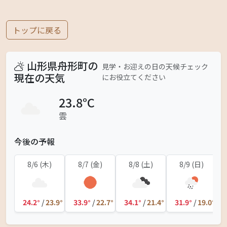
トップに戻る
山形県舟形町の
見学・お迎えの日の天候チェック
現在の天気
にお役立てください
23.8°C
雲
今後の予報
8/6 (木)
8/7 (金)
8/8 (土)
8/9 (日)
24.2°
/
23.9°
33.9°
/
22.7°
34.1°
/
21.4°
31.9°
/
19.0°