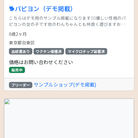
🐕パピヨン（デモ掲載）
こちらはデモ用のサンプル掲載になります🙇‍♂️優しい性格のパ
ピヨンの女の子です他のわんちゃんとも仲良く遊びますお問
い合わせ、ご相談をお待ちしております！
0歳2ヶ月
東京都台東区
血統書あり
ワクチン接種済
マイクロチップ装着済
価格はお問い合わせください
販売中
サンプルショップ(デモ掲載)
ブリーダー