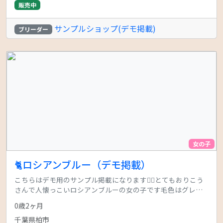
販売中
サンプルショップ(デモ掲載)
ブリーダー
女の子
🐈ロシアンブルー（デモ掲載）
こちらはデモ用のサンプル掲載になります🙇‍♂️とてもおりこう
さんで人懐っこいロシアンブルーの女の子です毛色はグレー
お問い合わせ、ご相談をお待ちしております！
0歳2ヶ月
千葉県柏市