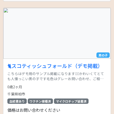
男の子
🐈スコティッシュフォールド（デモ掲載）
こちらはデモ用のサンプル掲載になります🙇‍♂️かわいくてとて
も人懐っこい男の子です毛色はグレーお問い合わせ、ご相談
をお待ちしております！
0歳2ヶ月
千葉県柏市
血統書あり
ワクチン接種済
マイクロチップ装着済
価格はお問い合わせください