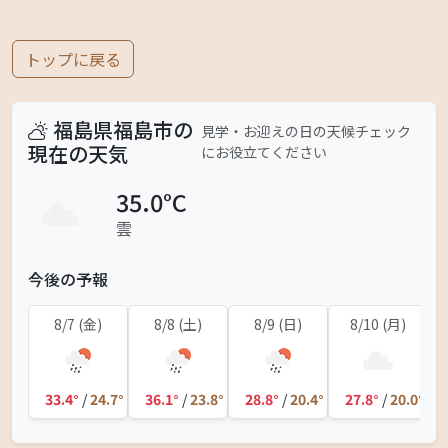
トップに戻る
福島県福島市の
見学・お迎えの日の天候チェック
現在の天気
にお役立てください
35.0°C
雲
今後の予報
8/7 (金)
8/8 (土)
8/9 (日)
8/10 (月)
33.4°
/
24.7°
36.1°
/
23.8°
28.8°
/
20.4°
27.8°
/
20.0°