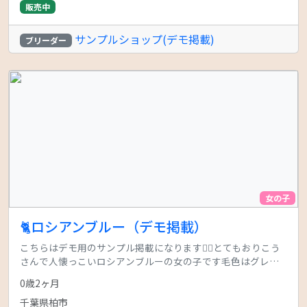
販売中
サンプルショップ(デモ掲載)
ブリーダー
女の子
🐈ロシアンブルー（デモ掲載）
こちらはデモ用のサンプル掲載になります🙇‍♂️とてもおりこう
さんで人懐っこいロシアンブルーの女の子です毛色はグレー
お問い合わせ、ご相談をお待ちしております！
0歳2ヶ月
千葉県柏市