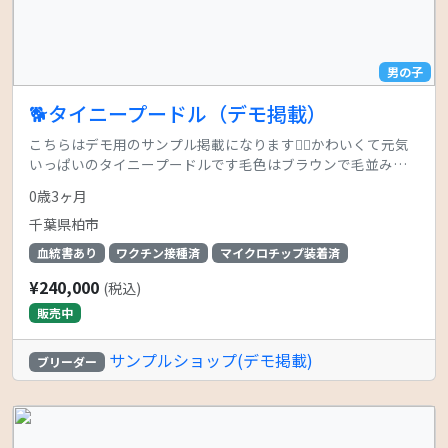
男の子
🐕タイニープードル（デモ掲載）
こちらはデモ用のサンプル掲載になります🙇‍♂️かわいくて元気
いっぱいのタイニープードルです毛色はブラウンで毛並みが
とても美しいですお問い合わせ、ご相談をお待ちしておりま
0歳3ヶ月
す！
千葉県柏市
血統書あり
ワクチン接種済
マイクロチップ装着済
¥240,000
(税込)
販売中
サンプルショップ(デモ掲載)
ブリーダー