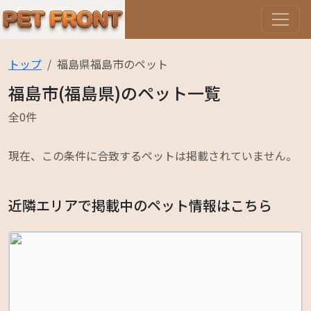
トップ
福島県福島市のペット
福島市(福島県)のペット一覧
全0件
現在、この条件に合致するペットは掲載されていません。
近隣エリアで掲載中のペット情報はこちら