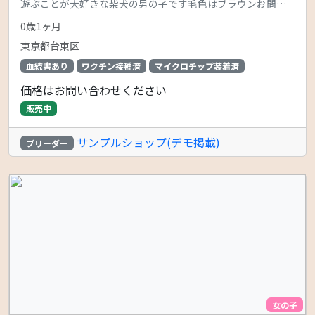
遊ぶことが大好きな柴犬の男の子です毛色はブラウンお問い
合わせ、ご相談をお待ちしております！
0歳1ヶ月
東京都台東区
血統書あり
ワクチン接種済
マイクロチップ装着済
価格はお問い合わせください
販売中
サンプルショップ(デモ掲載)
ブリーダー
女の子