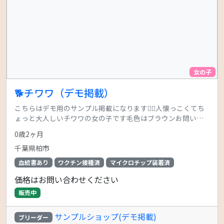
女の子
🐕チワワ（デモ掲載）
こちらはデモ用のサンプル掲載になります🙇‍♂️人懐っこくてち
ょっと大人しいチワワの女の子です毛色はブラウンお問い合
わせ、ご相談をお待ちしております！
0歳2ヶ月
千葉県柏市
血統書あり
ワクチン接種済
マイクロチップ装着済
価格はお問い合わせください
販売中
サンプルショップ(デモ掲載)
ブリーダー