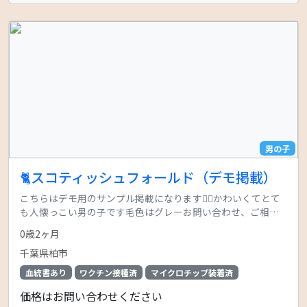
男の子
🐈スコティッシュフォールド（デモ掲載）
こちらはデモ用のサンプル掲載になります🙇‍♂️かわいくてとて
も人懐っこい男の子です毛色はグレーお問い合わせ、ご相談
をお待ちしております！
0歳2ヶ月
千葉県柏市
血統書あり
ワクチン接種済
マイクロチップ装着済
価格はお問い合わせください