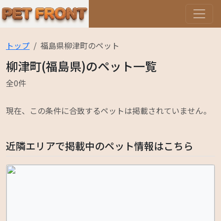
トップ
福島県柳津町のペット
柳津町(福島県)のペット一覧
全0件
現在、この条件に合致するペットは掲載されていません。
近隣エリアで掲載中のペット情報はこちら