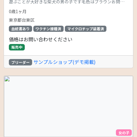
遊ぶことが大好きな柴犬の男の子です毛色はブラウンお問い
合わせ、ご相談をお待ちしております！
0歳1ヶ月
東京都台東区
血統書あり
ワクチン接種済
マイクロチップ装着済
価格はお問い合わせください
販売中
サンプルショップ(デモ掲載)
ブリーダー
女の子