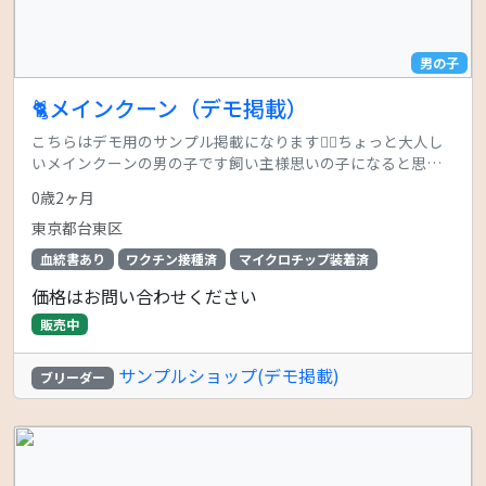
男の子
🐈メインクーン（デモ掲載）
こちらはデモ用のサンプル掲載になります🙇‍♂️ちょっと大人し
いメインクーンの男の子です飼い主様思いの子になると思い
ますお問い合わせ、ご相談をお待ちしております！
0歳2ヶ月
東京都台東区
血統書あり
ワクチン接種済
マイクロチップ装着済
価格はお問い合わせください
販売中
サンプルショップ(デモ掲載)
ブリーダー