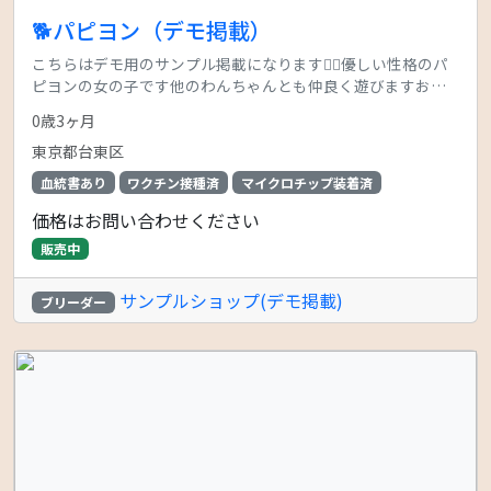
🐕パピヨン（デモ掲載）
こちらはデモ用のサンプル掲載になります🙇‍♂️優しい性格のパ
ピヨンの女の子です他のわんちゃんとも仲良く遊びますお問
い合わせ、ご相談をお待ちしております！
0歳3ヶ月
東京都台東区
血統書あり
ワクチン接種済
マイクロチップ装着済
価格はお問い合わせください
販売中
サンプルショップ(デモ掲載)
ブリーダー