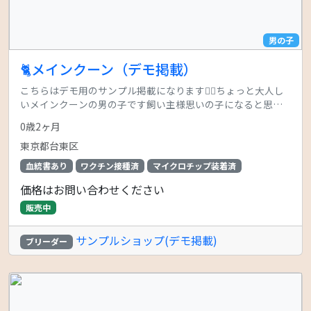
男の子
🐈メインクーン（デモ掲載）
こちらはデモ用のサンプル掲載になります🙇‍♂️ちょっと大人し
いメインクーンの男の子です飼い主様思いの子になると思い
ますお問い合わせ、ご相談をお待ちしております！
0歳2ヶ月
東京都台東区
血統書あり
ワクチン接種済
マイクロチップ装着済
価格はお問い合わせください
販売中
サンプルショップ(デモ掲載)
ブリーダー