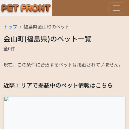
トップ
福島県金山町のペット
金山町(福島県)のペット一覧
全0件
現在、この条件に合致するペットは掲載されていません。
近隣エリアで掲載中のペット情報はこちら