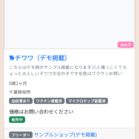
女の子
🐕チワワ（デモ掲載）
こちらはデモ用のサンプル掲載になります🙇‍♂️人懐っこくてち
ょっと大人しいチワワの女の子です毛色はブラウンお問い合
わせ、ご相談をお待ちしております！
0歳2ヶ月
千葉県柏市
血統書あり
ワクチン接種済
マイクロチップ装着済
価格はお問い合わせください
販売中
サンプルショップ(デモ掲載)
ブリーダー