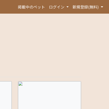
掲載中のペット
ログイン
新規登録(無料)