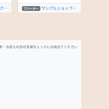
サンプルショップ(デモ掲載)
サンプルショップ(デモ掲載)
ブリーダー
学・お迎えの日の天候チェックにお役立てください