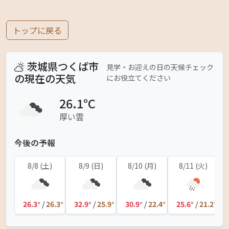
トップに戻る
茨城県つくば市
見学・お迎えの日の天候チェック
の現在の天気
にお役立てください
26.1°C
厚い雲
今後の予報
8/8 (土)
8/9 (日)
8/10 (月)
8/11 (火)
26.3°
/
26.3°
32.9°
/
25.9°
30.9°
/
22.4°
25.6°
/
21.2°