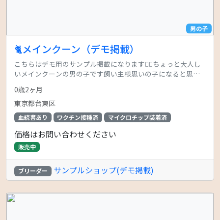
男の子
🐈メインクーン（デモ掲載）
こちらはデモ用のサンプル掲載になります🙇‍♂️ちょっと大人し
いメインクーンの男の子です飼い主様思いの子になると思い
ますお問い合わせ、ご相談をお待ちしております！
0歳2ヶ月
東京都台東区
血統書あり
ワクチン接種済
マイクロチップ装着済
価格はお問い合わせください
販売中
サンプルショップ(デモ掲載)
ブリーダー