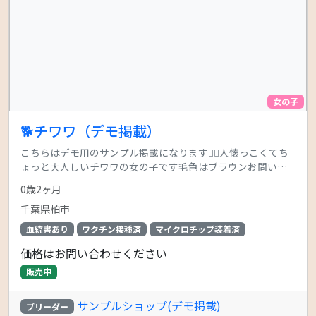
女の子
🐕チワワ（デモ掲載）
こちらはデモ用のサンプル掲載になります🙇‍♂️人懐っこくてち
ょっと大人しいチワワの女の子です毛色はブラウンお問い合
わせ、ご相談をお待ちしております！
0歳2ヶ月
千葉県柏市
血統書あり
ワクチン接種済
マイクロチップ装着済
価格はお問い合わせください
販売中
サンプルショップ(デモ掲載)
ブリーダー