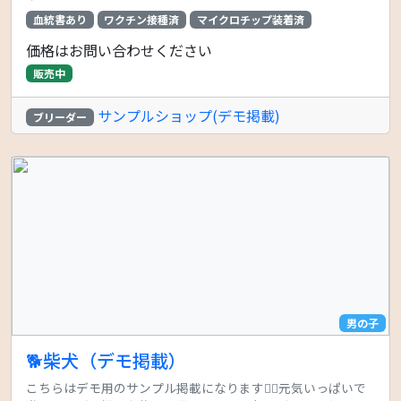
血統書あり
ワクチン接種済
マイクロチップ装着済
価格はお問い合わせください
販売中
サンプルショップ(デモ掲載)
ブリーダー
男の子
🐕柴犬（デモ掲載）
こちらはデモ用のサンプル掲載になります🙇‍♂️元気いっぱいで