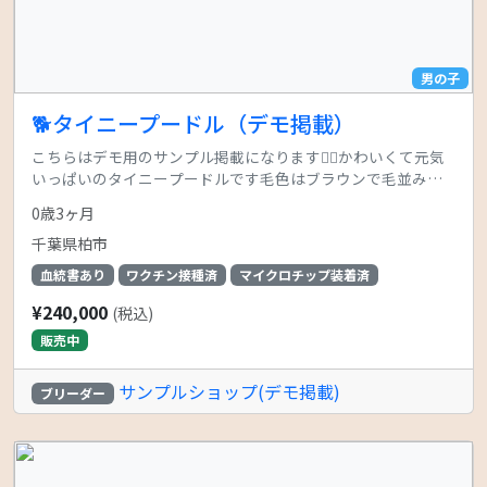
男の子
🐕タイニープードル（デモ掲載）
こちらはデモ用のサンプル掲載になります🙇‍♂️かわいくて元気
いっぱいのタイニープードルです毛色はブラウンで毛並みが
とても美しいですお問い合わせ、ご相談をお待ちしておりま
0歳3ヶ月
す！
千葉県柏市
血統書あり
ワクチン接種済
マイクロチップ装着済
¥240,000
(税込)
販売中
サンプルショップ(デモ掲載)
ブリーダー