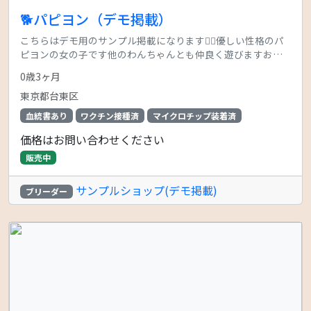
🐕パピヨン（デモ掲載）
こちらはデモ用のサンプル掲載になります🙇‍♂️優しい性格のパ
ピヨンの女の子です他のわんちゃんとも仲良く遊びますお問
い合わせ、ご相談をお待ちしております！
0歳3ヶ月
東京都台東区
血統書あり
ワクチン接種済
マイクロチップ装着済
価格はお問い合わせください
販売中
サンプルショップ(デモ掲載)
ブリーダー