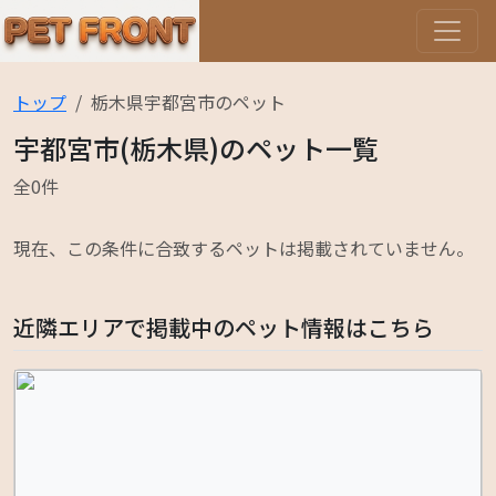
トップ
栃木県宇都宮市のペット
宇都宮市(栃木県)のペット一覧
全0件
現在、この条件に合致するペットは掲載されていません。
近隣エリアで掲載中のペット情報はこちら