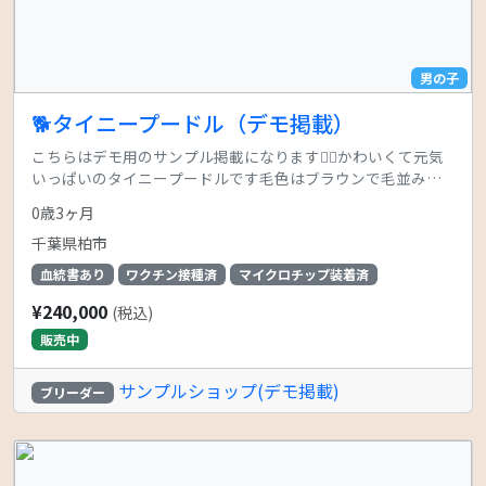
男の子
🐕タイニープードル（デモ掲載）
こちらはデモ用のサンプル掲載になります🙇‍♂️かわいくて元気
いっぱいのタイニープードルです毛色はブラウンで毛並みが
とても美しいですお問い合わせ、ご相談をお待ちしておりま
0歳3ヶ月
す！
千葉県柏市
血統書あり
ワクチン接種済
マイクロチップ装着済
¥240,000
(税込)
販売中
サンプルショップ(デモ掲載)
ブリーダー