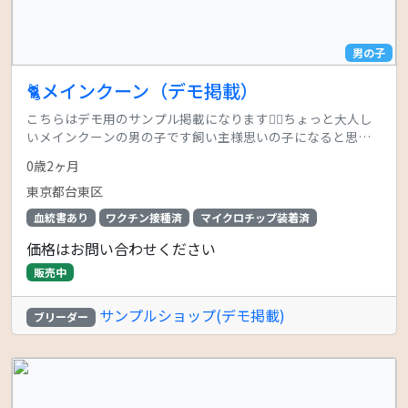
男の子
🐈メインクーン（デモ掲載）
こちらはデモ用のサンプル掲載になります🙇‍♂️ちょっと大人し
いメインクーンの男の子です飼い主様思いの子になると思い
ますお問い合わせ、ご相談をお待ちしております！
0歳2ヶ月
東京都台東区
血統書あり
ワクチン接種済
マイクロチップ装着済
価格はお問い合わせください
販売中
サンプルショップ(デモ掲載)
ブリーダー