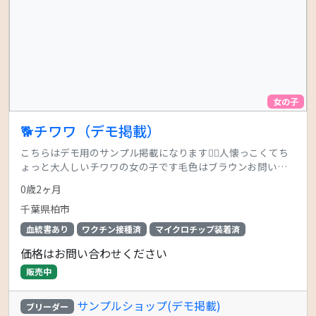
女の子
🐕チワワ（デモ掲載）
こちらはデモ用のサンプル掲載になります🙇‍♂️人懐っこくてち
ょっと大人しいチワワの女の子です毛色はブラウンお問い合
わせ、ご相談をお待ちしております！
0歳2ヶ月
千葉県柏市
血統書あり
ワクチン接種済
マイクロチップ装着済
価格はお問い合わせください
販売中
サンプルショップ(デモ掲載)
ブリーダー