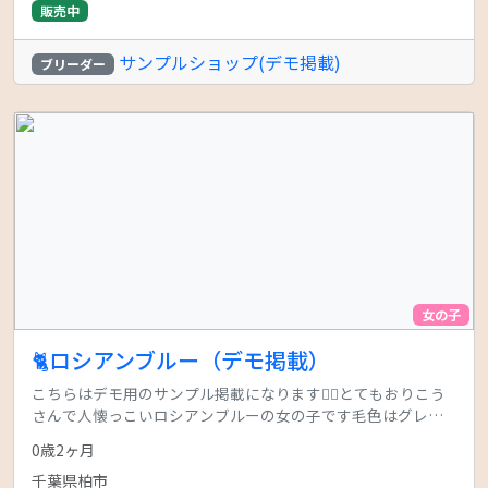
販売中
サンプルショップ(デモ掲載)
ブリーダー
女の子
🐈ロシアンブルー（デモ掲載）
こちらはデモ用のサンプル掲載になります🙇‍♂️とてもおりこう
さんで人懐っこいロシアンブルーの女の子です毛色はグレー
お問い合わせ、ご相談をお待ちしております！
0歳2ヶ月
千葉県柏市