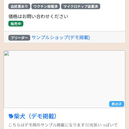
血統書あり
ワクチン接種済
マイクロチップ装着済
価格はお問い合わせください
販売中
サンプルショップ(デモ掲載)
ブリーダー
男の子
🐕柴犬（デモ掲載）
こちらはデモ用のサンプル掲載になります🙇‍♂️元気いっぱいで