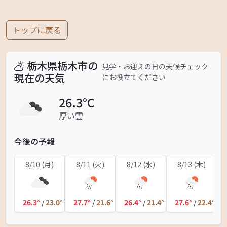
トップに戻る
栃木県栃木市の
見学・お迎えの日の天候チェック
現在の天気
にお役立てください
26.3°C
厚い雲
今後の予報
8/10 (月)
8/11 (火)
8/12 (水)
8/13 (木)
26.3°
/
23.0°
27.7°
/
21.6°
26.4°
/
21.4°
27.6°
/
22.4°