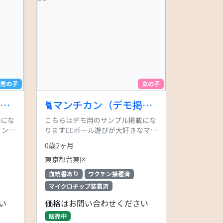
男の子
女の子
🐈メインクーン（デモ掲載）
🐈マンチカン（デモ掲載）
載にな
こちらはデモ用のサンプル掲載にな
インク
ります🙇‍♂️ボール遊びが大好きなマン
いの子
チカンの女の子です一緒に遊んでく
0歳2ヶ月
せ、ご
れると喜びます😀お問い合わせ、ご
東京都台東区
相談をお待ちしております！
血統書あり
ワクチン接種済
マイクロチップ装着済
い
価格はお問い合わせください
販売中