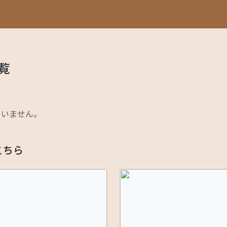
覧
ていません。
こちら