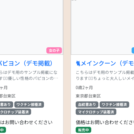
女の子
パピヨン（デモ掲載）
らはデモ用のサンプル掲載にな
こちらはデモ用のサンプル掲
す🙇‍♂️優しい性格のパピヨンの女
ります🙇‍♂️ちょっと大人しいメ
です他のわんちゃんとも仲良く
ーンの男の子です飼い主様思
3ヶ月
0歳2ヶ月
ますお問い合わせ、ご相談をお
になると思いますお問い合わ
都台東区
東京都台東区
しております！
相談をお待ちしております！
書あり
ワクチン接種済
血統書あり
ワクチン接種済
クロチップ装着済
マイクロチップ装着済
はお問い合わせください
価格はお問い合わせくださ
中
販売中