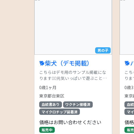
男の子
🐕柴犬（デモ掲載）

こちらはデモ用のサンプル掲載にな
こち
ります🙇‍♂️元気いっぱいで遊ぶことが
りま
大好きな柴犬の男の子です毛色はブ
の子
0歳1ヶ月
0歳
ラウンお問い合わせ、ご相談をお待
遊び
東京都台東区
東京
ちしております！
待ち
血統書あり
ワクチン接種済
血統
マイクロチップ装着済
マイ
価格はお問い合わせください
価格
販売中
販売