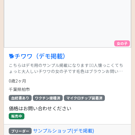
女の子
🐕チワワ（デモ掲載）
こちらはデモ用のサンプル掲載になります🙇‍♂️人懐っこくてち
ょっと大人しいチワワの女の子です毛色はブラウンお問い合
わせ、ご相談をお待ちしております！
0歳2ヶ月
千葉県柏市
血統書あり
ワクチン接種済
マイクロチップ装着済
価格はお問い合わせください
販売中
サンプルショップ(デモ掲載)
ブリーダー