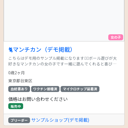
女の子
🐈マンチカン（デモ掲載）
こちらはデモ用のサンプル掲載になります🙇‍♂️ボール遊びが大
好きなマンチカンの女の子です一緒に遊んでくれると喜びま
す😀お問い合わせ、ご相談をお待ちしております！
0歳2ヶ月
東京都台東区
血統書あり
ワクチン接種済
マイクロチップ装着済
価格はお問い合わせください
販売中
サンプルショップ(デモ掲載)
ブリーダー