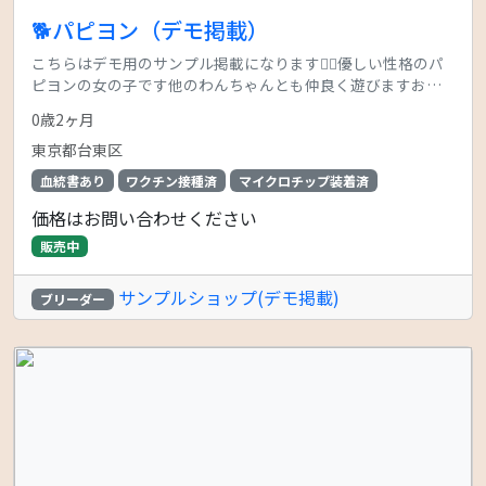
🐕パピヨン（デモ掲載）
こちらはデモ用のサンプル掲載になります🙇‍♂️優しい性格のパ
ピヨンの女の子です他のわんちゃんとも仲良く遊びますお問
い合わせ、ご相談をお待ちしております！
0歳2ヶ月
東京都台東区
血統書あり
ワクチン接種済
マイクロチップ装着済
価格はお問い合わせください
販売中
サンプルショップ(デモ掲載)
ブリーダー