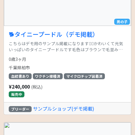
男の子
🐕タイニープードル（デモ掲載）
こちらはデモ用のサンプル掲載になります🙇‍♂️かわいくて元気
いっぱいのタイニープードルです毛色はブラウンで毛並みが
とても美しいですお問い合わせ、ご相談をお待ちしておりま
0歳3ヶ月
す！
千葉県柏市
血統書あり
ワクチン接種済
マイクロチップ装着済
¥240,000
(税込)
販売中
サンプルショップ(デモ掲載)
ブリーダー