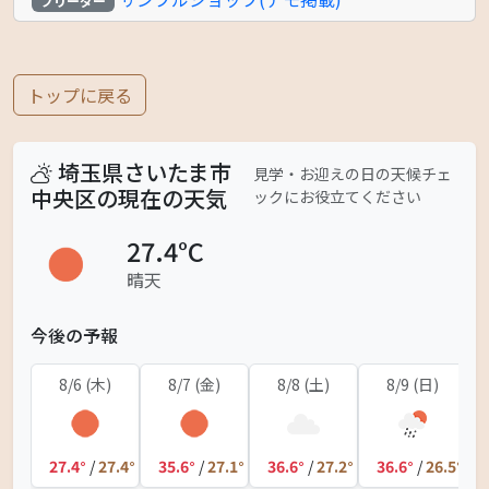
ブリーダー
トップに戻る
埼玉県さいたま市
見学・お迎えの日の天候チェ
中央区の現在の天気
ックにお役立てください
27.4°C
晴天
今後の予報
8/6 (木)
8/7 (金)
8/8 (土)
8/9 (日)
27.4°
/
27.4°
35.6°
/
27.1°
36.6°
/
27.2°
36.6°
/
26.5°