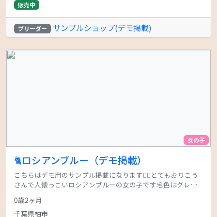
販売中
サンプルショップ(デモ掲載)
ブリーダー
女の子
🐈ロシアンブルー（デモ掲載）
こちらはデモ用のサンプル掲載になります🙇‍♂️とてもおりこう
さんで人懐っこいロシアンブルーの女の子です毛色はグレー
お問い合わせ、ご相談をお待ちしております！
0歳2ヶ月
千葉県柏市