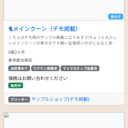
男の子
🐈メインクーン（デモ掲載）
こちらはデモ用のサンプル掲載になります🙇‍♂️ちょっと大人し
いメインクーンの男の子です飼い主様思いの子になると思い
ますお問い合わせ、ご相談をお待ちしております！
0歳2ヶ月
東京都台東区
血統書あり
ワクチン接種済
マイクロチップ装着済
価格はお問い合わせください
販売中
サンプルショップ(デモ掲載)
ブリーダー