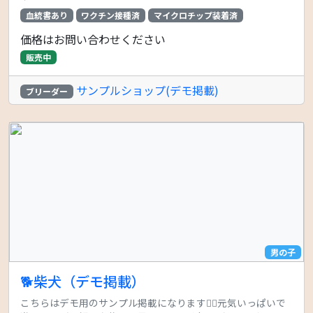
血統書あり
ワクチン接種済
マイクロチップ装着済
価格はお問い合わせください
販売中
サンプルショップ(デモ掲載)
ブリーダー
男の子
🐕柴犬（デモ掲載）
こちらはデモ用のサンプル掲載になります🙇‍♂️元気いっぱいで