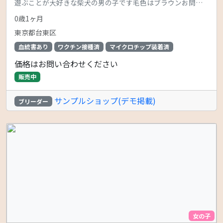
遊ぶことが大好きな柴犬の男の子です毛色はブラウンお問い
合わせ、ご相談をお待ちしております！
0歳1ヶ月
東京都台東区
血統書あり
ワクチン接種済
マイクロチップ装着済
価格はお問い合わせください
販売中
サンプルショップ(デモ掲載)
ブリーダー
女の子