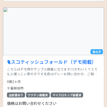
男の子
🐈スコティッシュフォールド（デモ掲載）
こちらはデモ用のサンプル掲載になります🙇‍♂️かわいくてとて
も人懐っこい男の子です毛色はグレーお問い合わせ、ご相談
をお待ちしております！
0歳2ヶ月
千葉県柏市
血統書あり
ワクチン接種済
マイクロチップ装着済
価格はお問い合わせください