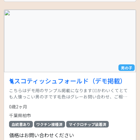
男の子
🐈スコティッシュフォールド（デモ掲載）
こちらはデモ用のサンプル掲載になります🙇‍♂️かわいくてとて
も人懐っこい男の子です毛色はグレーお問い合わせ、ご相談
をお待ちしております！
0歳2ヶ月
千葉県柏市
血統書あり
ワクチン接種済
マイクロチップ装着済
価格はお問い合わせください