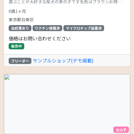
遊ぶことが大好きな柴犬の男の子です毛色はブラウンお問い
合わせ、ご相談をお待ちしております！
0歳1ヶ月
東京都台東区
血統書あり
ワクチン接種済
マイクロチップ装着済
価格はお問い合わせください
販売中
サンプルショップ(デモ掲載)
ブリーダー
女の子