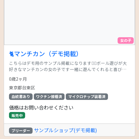
女の子
🐈マンチカン（デモ掲載）
こちらはデモ用のサンプル掲載になります🙇‍♂️ボール遊びが大
好きなマンチカンの女の子です一緒に遊んでくれると喜びま
す😀お問い合わせ、ご相談をお待ちしております！
0歳2ヶ月
東京都台東区
血統書あり
ワクチン接種済
マイクロチップ装着済
価格はお問い合わせください
販売中
サンプルショップ(デモ掲載)
ブリーダー