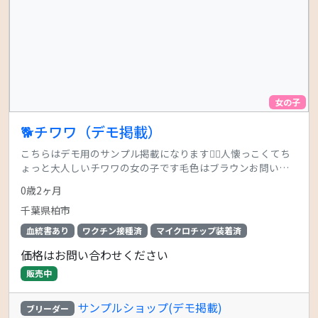
女の子
🐕チワワ（デモ掲載）
こちらはデモ用のサンプル掲載になります🙇‍♂️人懐っこくてち
ょっと大人しいチワワの女の子です毛色はブラウンお問い合
わせ、ご相談をお待ちしております！
0歳2ヶ月
千葉県柏市
血統書あり
ワクチン接種済
マイクロチップ装着済
価格はお問い合わせください
販売中
サンプルショップ(デモ掲載)
ブリーダー