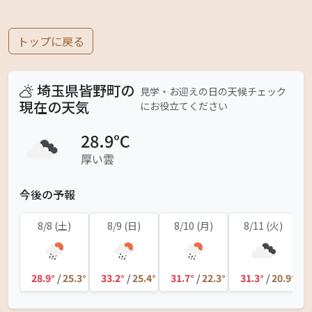
トップに戻る
埼玉県皆野町の
見学・お迎えの日の天候チェック
現在の天気
にお役立てください
28.9°C
厚い雲
今後の予報
8/8 (土)
8/9 (日)
8/10 (月)
8/11 (火)
28.9°
/
25.3°
33.2°
/
25.4°
31.7°
/
22.3°
31.3°
/
20.9°