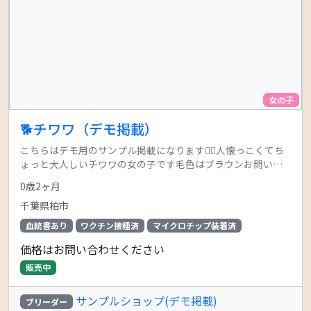
女の子
🐕チワワ（デモ掲載）
こちらはデモ用のサンプル掲載になります🙇‍♂️人懐っこくてち
ょっと大人しいチワワの女の子です毛色はブラウンお問い合
わせ、ご相談をお待ちしております！
0歳2ヶ月
千葉県柏市
血統書あり
ワクチン接種済
マイクロチップ装着済
価格はお問い合わせください
販売中
サンプルショップ(デモ掲載)
ブリーダー