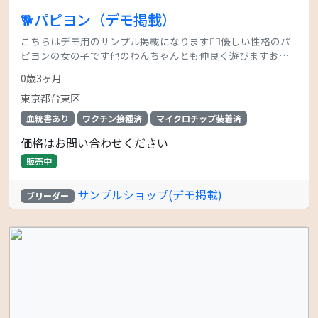
🐕パピヨン（デモ掲載）
こちらはデモ用のサンプル掲載になります🙇‍♂️優しい性格のパ
ピヨンの女の子です他のわんちゃんとも仲良く遊びますお問
い合わせ、ご相談をお待ちしております！
0歳3ヶ月
東京都台東区
血統書あり
ワクチン接種済
マイクロチップ装着済
価格はお問い合わせください
販売中
サンプルショップ(デモ掲載)
ブリーダー