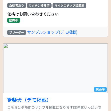
血統書あり
ワクチン接種済
マイクロチップ装着済
価格はお問い合わせください
販売中
サンプルショップ(デモ掲載)
ブリーダー
男の子
🐕柴犬（デモ掲載）
こちらはデモ用のサンプル掲載になります🙇‍♂️元気いっぱいで