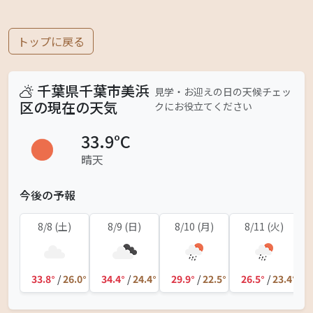
トップに戻る
千葉県千葉市美浜
見学・お迎えの日の天候チェッ
区の現在の天気
クにお役立てください
33.9°C
晴天
今後の予報
8/8 (土)
8/9 (日)
8/10 (月)
8/11 (火)
33.8°
/
26.0°
34.4°
/
24.4°
29.9°
/
22.5°
26.5°
/
23.4°