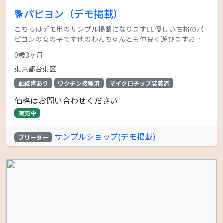
🐕パピヨン（デモ掲載）
こちらはデモ用のサンプル掲載になります🙇‍♂️優しい性格のパ
ピヨンの女の子です他のわんちゃんとも仲良く遊びますお問
い合わせ、ご相談をお待ちしております！
0歳3ヶ月
東京都台東区
血統書あり
ワクチン接種済
マイクロチップ装着済
価格はお問い合わせください
販売中
サンプルショップ(デモ掲載)
ブリーダー