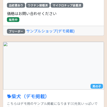
血統書あり
ワクチン接種済
マイクロチップ装着済
価格はお問い合わせください
販売中
サンプルショップ(デモ掲載)
ブリーダー
男の子
🐕柴犬（デモ掲載）
こちらはデモ用のサンプル掲載になります🙇‍♂️元気いっぱいで