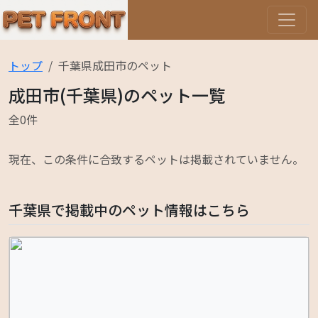
トップ
千葉県成田市のペット
成田市(千葉県)のペット一覧
全0件
現在、この条件に合致するペットは掲載されていません。
千葉県で掲載中のペット情報はこちら