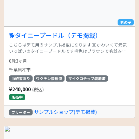
男の子
🐕タイニープードル（デモ掲載）
こちらはデモ用のサンプル掲載になります🙇‍♂️かわいくて元気
いっぱいのタイニープードルです毛色はブラウンで毛並みが
とても美しいですお問い合わせ、ご相談をお待ちしておりま
0歳3ヶ月
す！
千葉県柏市
血統書あり
ワクチン接種済
マイクロチップ装着済
¥240,000
(税込)
販売中
サンプルショップ(デモ掲載)
ブリーダー