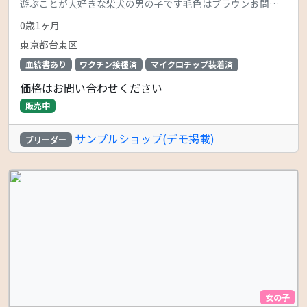
遊ぶことが大好きな柴犬の男の子です毛色はブラウンお問い
合わせ、ご相談をお待ちしております！
0歳1ヶ月
東京都台東区
血統書あり
ワクチン接種済
マイクロチップ装着済
価格はお問い合わせください
販売中
サンプルショップ(デモ掲載)
ブリーダー
女の子