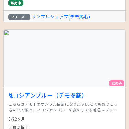
販売中
サンプルショップ(デモ掲載)
ブリーダー
女の子
🐈ロシアンブルー（デモ掲載）
こちらはデモ用のサンプル掲載になります🙇‍♂️とてもおりこう
さんで人懐っこいロシアンブルーの女の子です毛色はグレー
お問い合わせ、ご相談をお待ちしております！
0歳2ヶ月
千葉県柏市