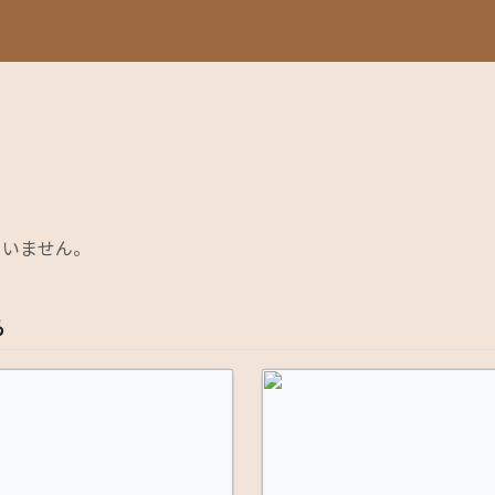
ていません。
ら