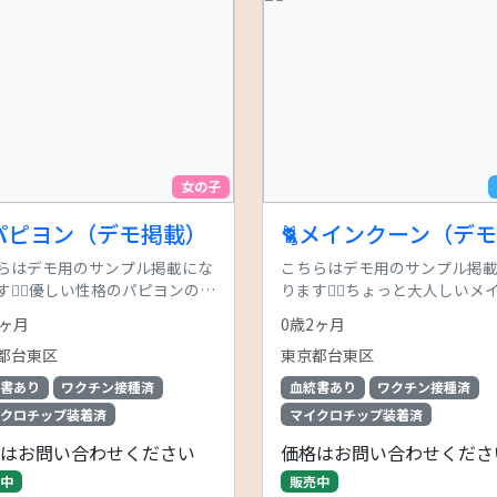
女の子
パピヨン（デモ掲載）
らはデモ用のサンプル掲載にな
こちらはデモ用のサンプル掲
す🙇‍♂️優しい性格のパピヨンの女
ります🙇‍♂️ちょっと大人しいメ
です他のわんちゃんとも仲良く
ーンの男の子です飼い主様思
3ヶ月
0歳2ヶ月
ますお問い合わせ、ご相談をお
になると思いますお問い合わ
都台東区
東京都台東区
しております！
相談をお待ちしております！
書あり
ワクチン接種済
血統書あり
ワクチン接種済
クロチップ装着済
マイクロチップ装着済
はお問い合わせください
価格はお問い合わせくださ
中
販売中