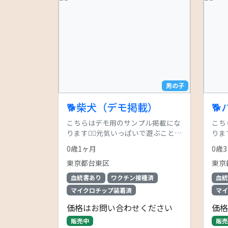
男の子
🐕柴犬（デモ掲載）

こちらはデモ用のサンプル掲載にな
こち
ります🙇‍♂️元気いっぱいで遊ぶことが
りま
大好きな柴犬の男の子です毛色はブ
の子
0歳1ヶ月
0歳
ラウンお問い合わせ、ご相談をお待
遊び
東京都台東区
東京
ちしております！
待ち
血統書あり
ワクチン接種済
血統
マイクロチップ装着済
マイ
価格はお問い合わせください
価格
販売中
販売