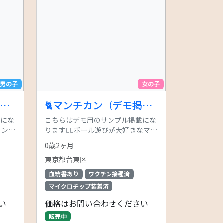
男の子
女の子
🐈メインクーン（デモ掲載）
🐈マンチカン（デモ掲載）
載にな
こちらはデモ用のサンプル掲載にな
インク
ります🙇‍♂️ボール遊びが大好きなマン
いの子
チカンの女の子です一緒に遊んでく
0歳2ヶ月
せ、ご
れると喜びます😀お問い合わせ、ご
東京都台東区
相談をお待ちしております！
血統書あり
ワクチン接種済
マイクロチップ装着済
い
価格はお問い合わせください
販売中