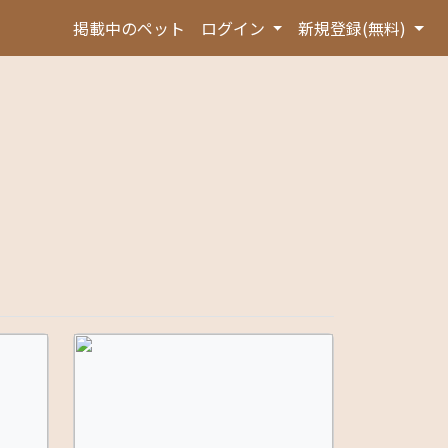
掲載中のペット
ログイン
新規登録(無料)