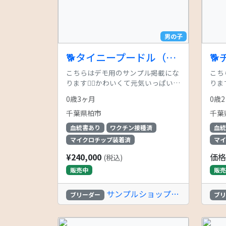
男の子
🐕タイニープードル（デモ掲載）

こちらはデモ用のサンプル掲載にな
こち
ります🙇‍♂️かわいくて元気いっぱいの
りま
タイニープードルです毛色はブラウ
しい
0歳3ヶ月
0歳
ンで毛並みがとても美しいですお問
ウン
千葉県柏市
千葉
い合わせ、ご相談をお待ちしており
して
ます！
血統書あり
ワクチン接種済
血統
マイクロチップ装着済
マイ
¥240,000
価格
(税込)
販売中
販売
サンプルショップ(デモ掲載)
ブリーダー
ブリ