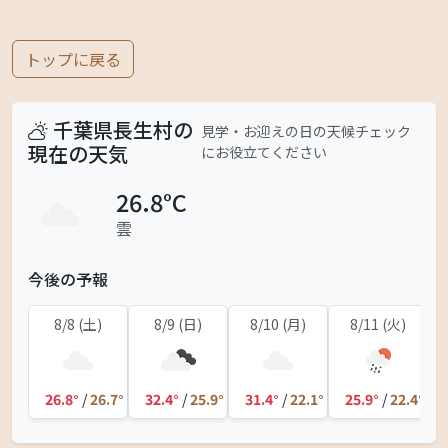
トップに戻る
千葉県長生村の
見学・お迎えの日の天候チェック
現在の天気
にお役立てください
26.8°C
雲
今後の予報
8/8 (土)
8/9 (日)
8/10 (月)
8/11 (火)
26.8°
/
26.7°
32.4°
/
25.9°
31.4°
/
22.1°
25.9°
/
22.4°