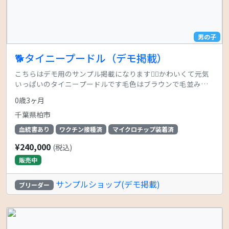
男の子
🐕タイニープードル（デモ掲載）
こちらはデモ用のサンプル掲載になります🙇‍♂️かわいくて元気
いっぱいのタイニープードルです毛色はブラウンで毛並みが
とても美しいですお問い合わせ、ご相談をお待ちしておりま
0歳3ヶ月
す！
千葉県柏市
血統書あり
ワクチン接種済
マイクロチップ装着済
¥240,000
(税込)
販売中
サンプルショップ(デモ掲載)
ブリーダー