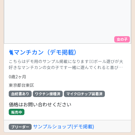
女の子
🐈マンチカン（デモ掲載）
こちらはデモ用のサンプル掲載になります🙇‍♂️ボール遊びが大
好きなマンチカンの女の子です一緒に遊んでくれると喜びま
す😀お問い合わせ、ご相談をお待ちしております！
0歳2ヶ月
東京都台東区
血統書あり
ワクチン接種済
マイクロチップ装着済
価格はお問い合わせください
販売中
サンプルショップ(デモ掲載)
ブリーダー