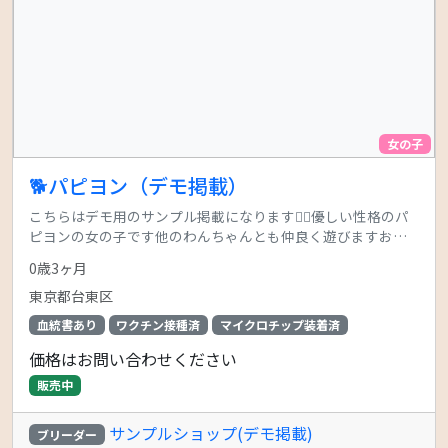
女の子
🐕パピヨン（デモ掲載）
こちらはデモ用のサンプル掲載になります🙇‍♂️優しい性格のパ
ピヨンの女の子です他のわんちゃんとも仲良く遊びますお問
い合わせ、ご相談をお待ちしております！
0歳3ヶ月
東京都台東区
血統書あり
ワクチン接種済
マイクロチップ装着済
価格はお問い合わせください
販売中
サンプルショップ(デモ掲載)
ブリーダー